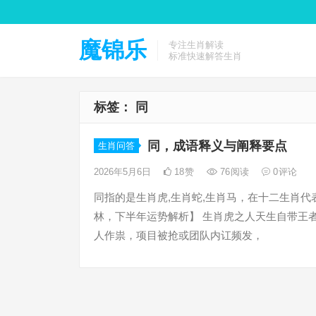
魔锦乐
专注生肖解读
标准快速解答生肖
标签：
同
同，成语释义与阐释要点
生肖问答
2026年5月6日
18
赞
76
阅读
0
评论
同指的是生肖虎,生肖蛇,生肖马，在十二生肖代
林，下半年运势解析】 生肖虎之人天生自带王者
人作祟，项目被抢或团队内讧频发，