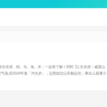
表生肖虎、蛇、马、兔、羊；一起来了解！同时【1.生肖虎：威震山
气场,但2024年逢「冲太岁」，运势如过山车般起伏，事业上易遭小