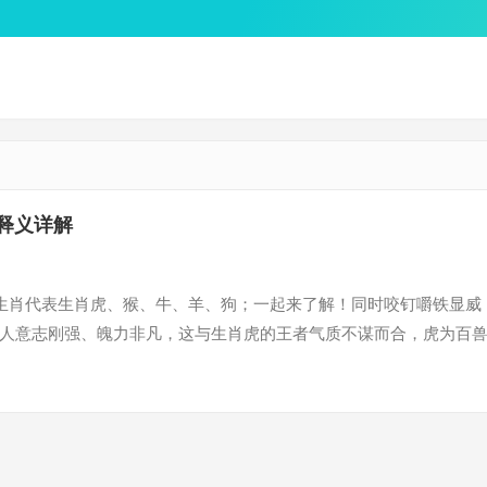
释义详解
二生肖代表生肖虎、猴、牛、羊、狗；一起来了解！同时咬钉嚼铁显威
形容人意志刚强、魄力非凡，这与生肖虎的王者气质不谋而合，虎为百