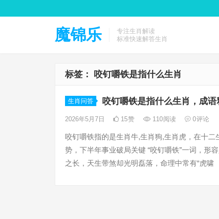
魔锦乐
专注生肖解读
标准快速解答生肖
标签：
咬钉嚼铁是指什么生肖
咬钉嚼铁是指什么生肖，成语
生肖问答
2026年5月7日
15
赞
110
阅读
0
评论
咬钉嚼铁指的是生肖牛,生肖狗,生肖虎，在十
势，下半年事业破局关键 “咬钉嚼铁”一词，
之长，天生带煞却光明磊落，命理中常有“虎啸