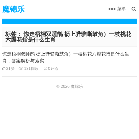
魔锦乐
菜单
标签：
惊走梧桐双睡鹊 枥上骅骝嘶鼓角）一枝桃花
六瓣花指是什么生肖
惊走梧桐双睡鹊 枥上骅骝嘶鼓角）一枝桃花六瓣花指是什么生
肖，答案解析与落实
21
赞
131
阅读
0
评论
© 2026
魔锦乐