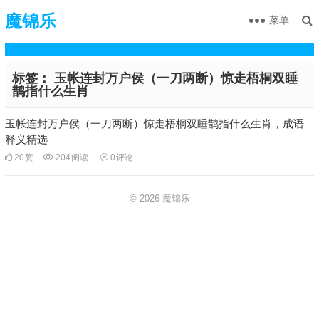
魔锦乐
菜单
标签：
玉帐连封万户侯（一刀两断）惊走梧桐双睡
鹊指什么生肖
玉帐连封万户侯（一刀两断）惊走梧桐双睡鹊指什么生肖，成语
释义精选
20
赞
204
阅读
0
评论
© 2026
魔锦乐