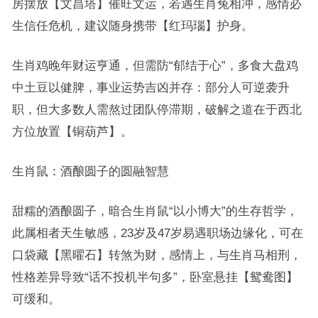
房摆放【文昌塔】催旺文运，若遇生肖兔相冲，感情必
生信任危机，建议随身携带【红玛瑙】护身。
生肖鸡晚年财运亨通，但需防“郁结于心”，多食大盘鸡
中土豆以健脾，事业运势吉凶并存：部分人可逆袭升
职，但大多数人需熬过团队停滞期，破解之道在于西北
方位放置【铜葫芦】。
生肖鼠：酒酿圆子的圆融智慧
甜糯的酒酿圆子，暗合生肖鼠“以小博大”的生存哲学，
此属相者天生敏感，23岁及47岁易遇职场边缘化，可在
口袋藏【黑曜石】转煞为财，感情上，与生肖马相刑，
性格差异导致“话不投机半句多”，卧室悬挂【鸳鸯图】
可缓和。