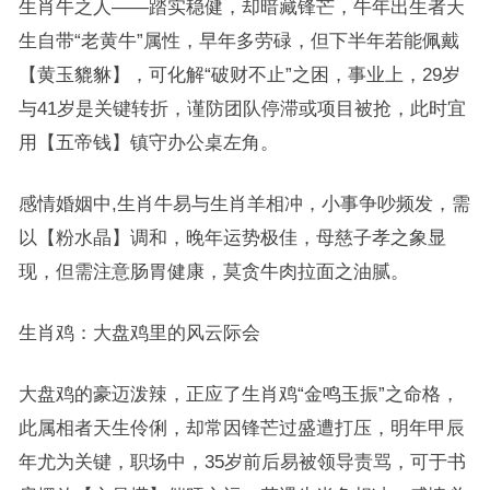
生肖牛之人——踏实稳健，却暗藏锋芒，牛年出生者天
生自带“老黄牛”属性，早年多劳碌，但下半年若能佩戴
【黄玉貔貅】，可化解“破财不止”之困，事业上，29岁
与41岁是关键转折，谨防团队停滞或项目被抢，此时宜
用【五帝钱】镇守办公桌左角。
感情婚姻中,生肖牛易与生肖羊相冲，小事争吵频发，需
以【粉水晶】调和，晚年运势极佳，母慈子孝之象显
现，但需注意肠胃健康，莫贪牛肉拉面之油腻。
生肖鸡：大盘鸡里的风云际会
大盘鸡的豪迈泼辣，正应了生肖鸡“金鸣玉振”之命格，
此属相者天生伶俐，却常因锋芒过盛遭打压，明年甲辰
年尤为关键，职场中，35岁前后易被领导责骂，可于书