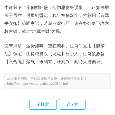
生肖鼠下半年偏财旺盛，但切忌贪杯误事——正如酒酿
圆子虽甜，过量则昏沉，晚年福禄双全，推荐用【翡翠
平安扣】稳固家运，若事业遭打压，速在办公桌下埋六
枚古钱，催动“地藏生财”之局。
文末点睛：运势如味，重在调和。生肖牛宜用【麒麟
瓶】镇宅，生肖鸡当以【龙龟】压小人，生肖鼠必备
【六合绳】聚气，破则立，旺则兴，此乃天道循环。
本文来自网络，不代表魔锦乐立场，转载请注明出处：
http://m.mojinlive.com/articles/1014.html
打赏
7
赞