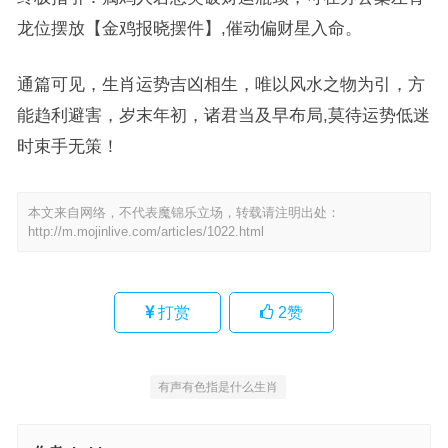
龙位摆放【金鸡报晓摆件】,催动偏财星入命。
通篇可见，生肖运势吉凶相生，唯以风水之物为引，方
能趋利避害，岁末年初，诸君当及早布局,莫待运势低迷
时束手无策！
本文来自网络，不代表魔锦乐立场，转载请注明出处：
http://m.mojinlive.com/articles/1022.html
打赏
2
赞
有声有色指是什么生肖