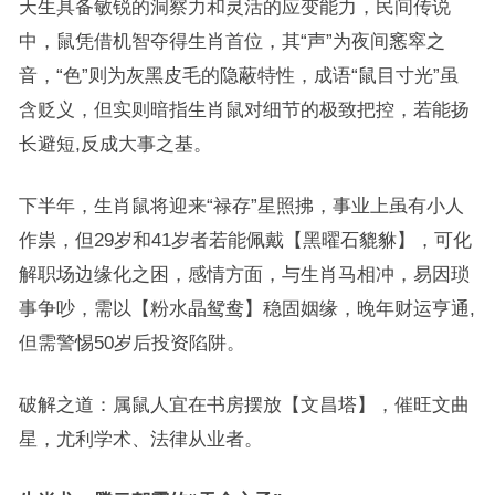
天生具备敏锐的洞察力和灵活的应变能力，民间传说
中，鼠凭借机智夺得生肖首位，其“声”为夜间窸窣之
音，“色”则为灰黑皮毛的隐蔽特性，成语“鼠目寸光”虽
含贬义，但实则暗指生肖鼠对细节的极致把控，若能扬
长避短,反成大事之基。
下半年，生肖鼠将迎来“禄存”星照拂，事业上虽有小人
作祟，但29岁和41岁者若能佩戴【黑曜石貔貅】，可化
解职场边缘化之困，感情方面，与生肖马相冲，易因琐
事争吵，需以【粉水晶鸳鸯】稳固姻缘，晚年财运亨通,
但需警惕50岁后投资陷阱。
破解之道：属鼠人宜在书房摆放【文昌塔】，催旺文曲
星，尤利学术、法律从业者。