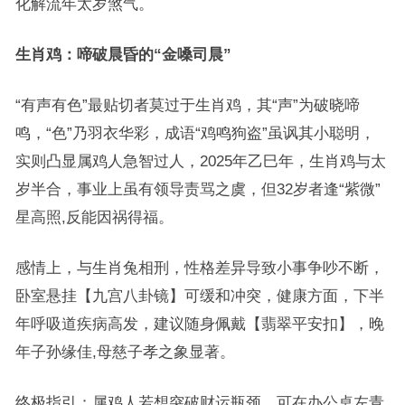
化解流年太岁煞气。
生肖鸡：啼破晨昏的“金嗓司晨”
“有声有色”最贴切者莫过于生肖鸡，其“声”为破晓啼
鸣，“色”乃羽衣华彩，成语“鸡鸣狗盗”虽讽其小聪明，
实则凸显属鸡人急智过人，2025年乙巳年，生肖鸡与太
岁半合，事业上虽有领导责骂之虞，但32岁者逢“紫微”
星高照,反能因祸得福。
感情上，与生肖兔相刑，性格差异导致小事争吵不断，
卧室悬挂【九宫八卦镜】可缓和冲突，健康方面，下半
年呼吸道疾病高发，建议随身佩戴【翡翠平安扣】，晚
年子孙缘佳,母慈子孝之象显著。
终极指引：属鸡人若想突破财运瓶颈，可在办公桌左青