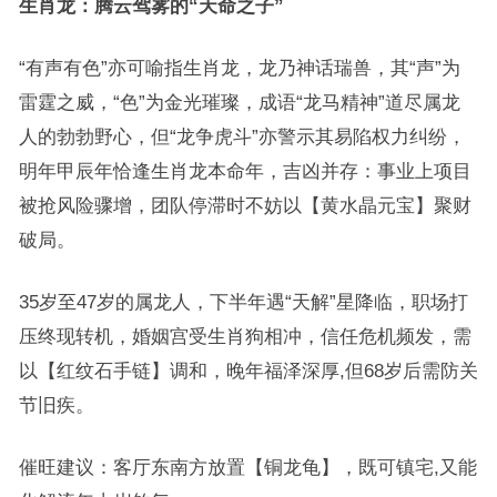
生肖龙：腾云驾雾的“天命之子”
“有声有色”亦可喻指生肖龙，龙乃神话瑞兽，其“声”为
雷霆之威，“色”为金光璀璨，成语“龙马精神”道尽属龙
人的勃勃野心，但“龙争虎斗”亦警示其易陷权力纠纷，
明年甲辰年恰逢生肖龙本命年，吉凶并存：事业上项目
被抢风险骤增，团队停滞时不妨以【黄水晶元宝】聚财
破局。
35岁至47岁的属龙人，下半年遇“天解”星降临，职场打
压终现转机，婚姻宫受生肖狗相冲，信任危机频发，需
以【红纹石手链】调和，晚年福泽深厚,但68岁后需防关
节旧疾。
催旺建议：客厅东南方放置【铜龙龟】，既可镇宅,又能