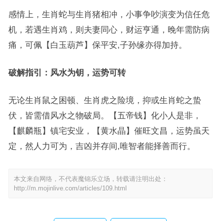
感情上，生肖蛇与生肖猪相冲，小事争吵演变为信任危
机，若遇生肖鸡，则夫妻同心，财运亨通，晚年需防病
痛，可佩【白玉葫芦】保平安,子孙缘亦得加持。
破解指引：风水为钥，运势可转
无论生肖鼠之困顿、生肖虎之险境，抑或生肖蛇之蛰
伏，皆需借风水之物破局。【五帝钱】化小人是非，
【麒麟瓶】镇宅安业，【黄水晶】催旺文昌，运势虽天
定，然人力可为，吉凶并存间,唯智者能择善而行。
本文来自网络，不代表魔锦乐立场，转载请注明出处：
http://m.mojinlive.com/articles/109.html