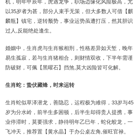
机，明年甲辰年，虎遇龙争，职场边缘化风险极高，尤
以35岁者为甚，部分人束手无策，但大多数人可借【麒
麟瓶】镇宅，逆转颓势，事业运势虽遭打压，然其胆识
过人,反能绝处逢生。
婚姻中，生肖虎与生肖猴相刑，性格差异如天堑，晚年
易生孤寂，若与生肖猪相合，则财情双收，下半年需谨
防破财，可佩【黑曜石】挡煞,莫大凶险皆可化解。
生肖蛇：蛰伏藏锋，时来运转
生肖蛇似草泽潜龙，善隐忍，运程极为难得，33岁与45
岁为分水岭，前半生多困顿，后半生却得贵人提携，事
业停滞时，莫要强求，静待明年乙巳年，蛇化蛟龙，一
飞冲天，推荐置【黄水晶】于办公桌左角,催旺官禄。