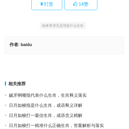
打赏
14
赞
由来草泽无忌讳是什么生肖
作者:
baidu
拖（拖拖拉拉）一马平川（三二码）指代表什么生肖，生肖成语释义
揭晓
日月光华二七栋，答案解析与落实
上一篇
下一篇
相关推荐
龇牙咧嘴指代表什么生肖，生肖释义落实
日月如梭指是什么生肖，成语释义详解
日月如梭打一最佳生肖，成语含义精解
日月如梭打一精准什么正确生肖，答案解析与落实