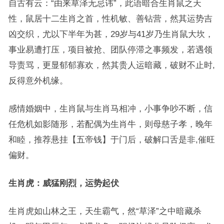
自古有云：“由来草泽无忌讳”，此语暗合生肖鼠之天
性，鼠居十二生肖之首，性机敏、善钻营，然其运势吉
凶交织，尤以下半年为甚，29岁与41岁乃生肖鼠大坎，
事业易遭打压，项目被抢、团队停滞之事频发，若遇领
导责骂，更显郁郁寡欢，然其贵人运暗藏，破财不止时,
反得意外机缘。
感情婚姻中，生肖鼠与生肖马相冲，小事争吵不断，信
任危机如影随形，若配偶为生肖牛，则母慈子孝，晚年
和睦，推荐悬挂【五帝钱】于门后，破解口舌是非,催旺
偏财。
生肖虎：威猛刚烈，运势起伏
生肖虎如山林之王，天生霸气，然“草泽”之中暗藏杀