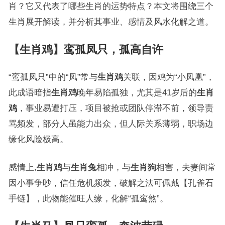
肖？它又代表了哪些生肖的运势特点？本文将围绕三个
生肖展开解读，并分析其事业、感情及风水化解之道。
【生肖鸡】鸾孤凤只，孤高自许
“鸾孤凤只”中的“凤”常与
生肖鸡
关联，因鸡为“小凤凰”，
此成语暗指
生肖鸡
晚年易陷孤独，尤其是41岁后的
生肖
鸡
，事业易遭打压，项目被抢或团队停滞不前，领导责
骂频发，部分人虽能力出众，但人际关系薄弱，职场边
缘化风险极高。
感情上,
生肖鸡
与
生肖兔
相冲，与
生肖狗
相害，夫妻间常
因小事争吵，信任危机频发，破解之法可佩戴【孔雀石
手链】，此物能催旺人缘，化解“孤鸾煞”。