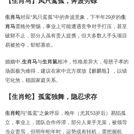
【生肖马】凤只鸾孤，奔波劳碌
生肖马
对应“凤只鸾孤”中的奔波意象，下半年29岁的
生
肖马
需格外警惕，事业上可能遭遇竞争对手打压，甚至
破财不止，部分人虽有贵人提携，但大多数人手头项目
易被抢夺，郁郁寡欢。
婚姻中,
生肖马
与
生肖鼠
相冲，性格差异大，母慈子孝的
场面极为难得，建议在家中北方摆放【麒麟瓶】，以镇
宅化煞，稳固家庭关系。
【生肖蛇】孤鸾独舞，隐忍求存
生肖蛇
与“孤鸾”之象呼应，晚年（尤其53岁后）易陷孤
立，事业上，团队合作停滞，部分人束手无策，被领导
当众责骂，但明年蛇年时，运势或有转机，需把握机