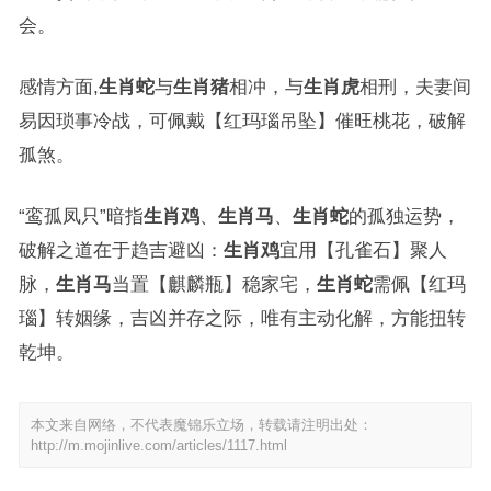
会。
感情方面,
生肖蛇
与
生肖猪
相冲，与
生肖虎
相刑，夫妻间
易因琐事冷战，可佩戴【红玛瑙吊坠】催旺桃花，破解
孤煞。
“鸾孤凤只”暗指
生肖鸡
、
生肖马
、
生肖蛇
的孤独运势，
破解之道在于趋吉避凶：
生肖鸡
宜用【孔雀石】聚人
脉，
生肖马
当置【麒麟瓶】稳家宅，
生肖蛇
需佩【红玛
瑙】转姻缘，吉凶并存之际，唯有主动化解，方能扭转
乾坤。
本文来自网络，不代表魔锦乐立场，转载请注明出处：
http://m.mojinlive.com/articles/1117.html