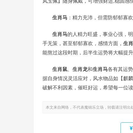
凤玉佩】随身佩戴，可增强财运,稳固感
生肖马
：精力充沛，但需防郁郁寡欢
生肖马
的人精力旺盛，事业心强，明
手无策，甚至郁郁寡欢，感情方面，
生
能熬过这段时期，后半生运势将大幅提升
生肖鼠
、
生肖龙
和
生肖马
各有其运势
据自身情况灵活应对，风水物品如【麒
破解不利因素，催旺好运，希望每一位读
本文来自网络，不代表魔锦乐立场，转载请注明出