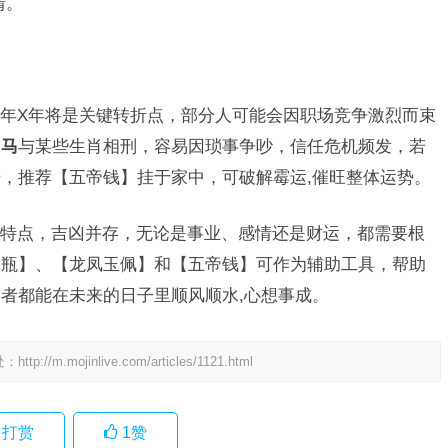
情。
年X年将是关键转折点，部分人可能会因职场竞争激烈而束
肖马
与某些生肖相刑，容易因琐事争吵，信任危机频发，若
，推荐【五帝钱】挂于家中，可破解霉运,催旺整体运势。
特点，吉凶并存，无论是事业、感情还是财运，都需要根
麟瓶】、【龙凤玉佩】和【五帝钱】可作为辅助工具，帮助
者都能在未来的日子里顺风顺水,心想事成。
处：
http://m.mojinlive.com/articles/1121.html
打赏
1
赞