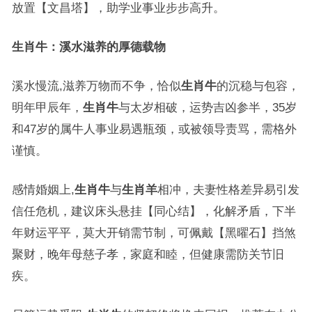
放置【文昌塔】，助学业事业步步高升。
生肖牛：溪水滋养的厚德载物
溪水慢流,滋养万物而不争，恰似
生肖牛
的沉稳与包容，
明年甲辰年，
生肖牛
与太岁相破，运势吉凶参半，35岁
和47岁的属牛人事业易遇瓶颈，或被领导责骂，需格外
谨慎。
感情婚姻上,
生肖牛
与
生肖羊
相冲，夫妻性格差异易引发
信任危机，建议床头悬挂【同心结】，化解矛盾，下半
年财运平平，莫大开销需节制，可佩戴【黑曜石】挡煞
聚财，晚年母慈子孝，家庭和睦，但健康需防关节旧
疾。