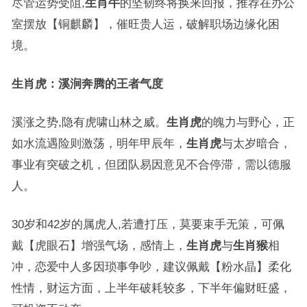
尽管运势受阻,
生肖牛
的坚韧终将换来回报，推荐在办公
室摆放【铜麒麟】，催旺贵人运，破解职场边缘化困
境。
生肖虎：溪涧奔腾的王者气度
溪涨之势,隐有虎啸山林之威。
生肖虎
的魄力与野心，正
如水流遇险则激荡，明年甲辰年，
生肖虎
与太岁暗合，
事业有突破之机，但团队易因意见不合停滞，需以德服
人。
30岁和42岁的属虎人,若遭打压，莫要束手无策，可佩
戴【虎眼石】增强气场，感情上，
生肖虎
与
生肖猴
相
冲，恋爱中人多因琐事争吵，建议佩戴【粉水晶】柔化
性情，财运方面，上半年破耗较多，下半年偏财旺盛，