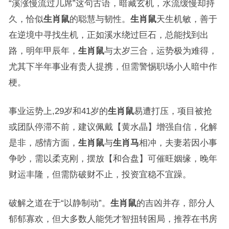
“溪涨慢流过几席”这句古语，暗藏玄机，水流缓慢却持
久，恰似
生肖鼠
的聪慧与韧性。
生肖鼠
天生机敏，善于
在逆境中寻找生机，正如溪水绕过巨石，总能找到出
路，明年甲辰年，
生肖鼠
与太岁三合，运势极为难得，
尤其下半年事业有贵人提携，但需警惕职场小人暗中作
梗。
事业运势上,29岁和41岁的
生肖鼠
易遭打压，项目被抢
或团队停滞不前，建议佩戴【黄水晶】增强自信，化解
是非，感情方面，
生肖鼠
与
生肖马
相冲，夫妻若因小事
争吵，需以柔克刚，摆放【和合盘】可催旺姻缘，晚年
财运丰隆，但需防破财不止，投资宜稳不宜躁。
破解之道在于“以静制动”。
生肖鼠
的吉凶并存，部分人
郁郁寡欢，但大多数人能凭才智扭转困局，推荐在书房