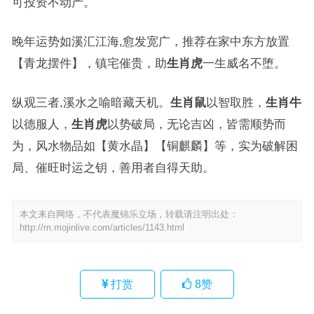
可投资不动产。
晚年运势如溪汇江海,愈发宽广，推荐在家中东方放置
【青龙摆件】，镇宅催贵，助
生肖虎
一生威名不堕。
纵观三者,溪水之喻暗藏天机。
生肖鼠
以智取胜，
生肖牛
以德服人，
生肖虎
以势破局，无论吉凶，皆需顺势而
为，风水物品如【黄水晶】【铜麒麟】等，实为破解困
局、催旺时运之钥，善用者自得天助。
本文来自网络，不代表魔锦乐立场，转载请注明出处：
http://m.mojinlive.com/articles/1143.html
打赏
8
赞