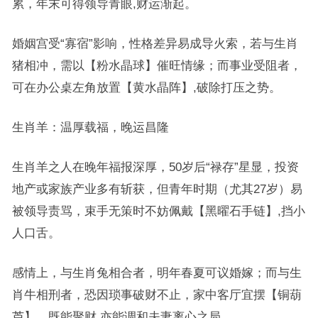
累，年末可得领导青眼,财运渐起。
婚姻宫受“寡宿”影响，性格差异易成导火索，若与生肖
猪相冲，需以【粉水晶球】催旺情缘；而事业受阻者，
可在办公桌左角放置【黄水晶阵】,破除打压之势。
生肖羊：温厚载福，晚运昌隆
生肖羊之人在晚年福报深厚，50岁后“禄存”星显，投资
地产或家族产业多有斩获，但青年时期（尤其27岁）易
被领导责骂，束手无策时不妨佩戴【黑曜石手链】,挡小
人口舌。
感情上，与生肖兔相合者，明年春夏可议婚嫁；而与生
肖牛相刑者，恐因琐事破财不止，家中客厅宜摆【铜葫
芦】，既能聚财,亦能调和夫妻离心之局。