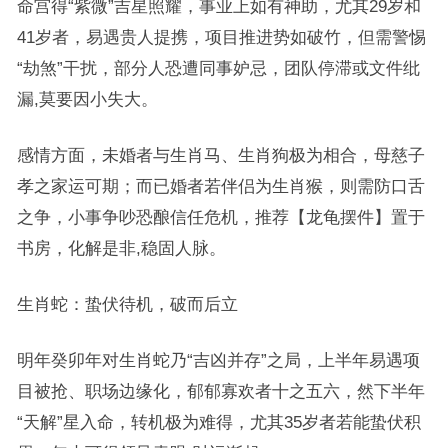
命宫得“紫微”吉星照耀，事业上如有神助，尤其29岁和
41岁者，易遇贵人提携，项目推进势如破竹，但需警惕
“劫煞”干扰，部分人恐遭同事妒忌，团队停滞或文件纰
漏,莫要因小失大。
感情方面，未婚者与生肖马、生肖狗极为相合，母慈子
孝之家运可期；而已婚者若伴侣为生肖猴，则需防口舌
之争，小事争吵恐酿信任危机，推荐【龙龟摆件】置于
书房，化解是非,稳固人脉。
生肖蛇：蛰伏待机，破而后立
明年癸卯年对生肖蛇乃“吉凶并存”之局，上半年易遇项
目被抢、职场边缘化，郁郁寡欢者十之五六，然下半年
“天解”星入命，转机极为难得，尤其35岁者若能蛰伏积