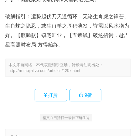
破解指引：运势起伏乃天道循环，无论生肖虎之锋芒、
生肖蛇之隐忍，或生肖羊之厚积薄发，皆需以风水物为
媒。【麒麟瓶】镇宅旺业，【五帝钱】破煞招贵，趁吉
星高照时布局,方得始终。
本文来自网络，不代表魔锦乐立场，转载请注明出处：
http://m.mojinlive.com/articles/1207.html
打赏
9
赞
精贯白日猜打一最佳正确生肖