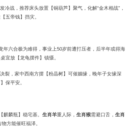
发冷战，推荐床头放置【铜葫芦】聚气，化解“金木相战”，
挂【五帝钱】挡灾。
年龙年六合极为难得，事业上50岁前遭打压者，后半年或得海
公桌宜放【龙龟摆件】镇慑。
决裂，家中西南方摆【粉晶树】可催姻缘，晚年子女缘深
石】保平安。
用【麒麟瓶】稳宅基。
生肖羊
重人际，
生肖猴
需避口舌，
生肖
吉物方能催旺福泽。