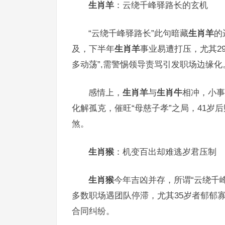
生肖羊
：云绕千峰驿路长的玄机
“云绕千峰驿路长”此句暗藏
生肖羊
的
及，下半年
生肖羊
事业易遭打压，尤其2
多动荡”,需警惕领导责骂引发职场边缘化
感情上，
生肖羊
与
生肖牛
相冲，小事
化解孤克，催旺“母慈子孝”之局，41
煞。
生肖猴
：机变百出却难逃岁君压制
生肖猴
今年吉凶并存，所谓“云绕千
多数职场遇团队停滞，尤其35岁者郁郁寡
合同纠纷。