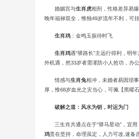
婚姻宫与
生肖虎
相刑，性格差异易爆
晚年福禄双全，惟独49岁流年不利，可
生肖鸡
：金鸣玉振待时飞
生肖鸡
遇“驿路长”主远行得利，明
外机遇，然33岁者需谨防小人抢功，办
情感与
生肖兔
相冲，未婚者易因琐事
厚，惟68岁血光之灾当心，可佩【黑曜
破解之道：风水为钥，时运为门
三生肖共通点在于“驿马星动”，宜
鸡
贵在坚持，命理虽定，人力可改,速备