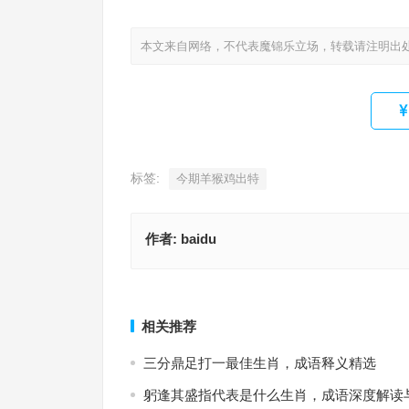
本文来自网络，不代表魔锦乐立场，转载请注明出
标签:
今期羊猴鸡出特
作者:
baidu
龙王落水取灵马，成语深度剖析与解读
寂天寞地，准确释
上一篇
相关推荐
三分鼎足打一最佳生肖，成语释义精选
躬逢其盛指代表是什么生肖，成语深度解读