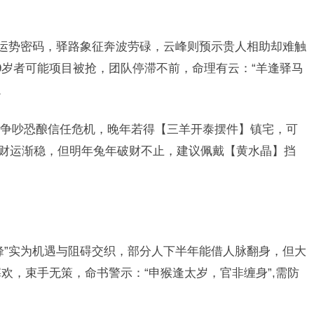
运势密码，驿路象征奔波劳碌，云峰则预示贵人相助却难触
9岁者可能项目被抢，团队停滞不前，命理有云：“羊逢驿马
。
争吵恐酿信任危机，晚年若得【三羊开泰摆件】镇宅，可
岁后财运渐稳，但明年兔年破财不止，建议佩戴【黄水晶】挡
峰”实为机遇与阻碍交织，部分人下半年能借人脉翻身，但大
欢，束手无策，命书警示：“申猴逢太岁，官非缠身”,需防