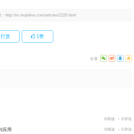
处：
http://m.mojinlive.com/articles/1220.html
打赏
1
赞
义与落实
下一篇
8
阅读
0
评论
与应用
9
阅读
0
评论