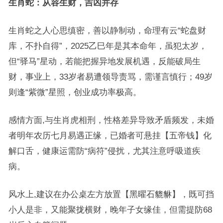
生肖蛇：从容生财，吉凶并存
生肖蛇之人心思缜密，善以静制动，命理有云“蛇盘财
库，不扑自得”，2025乙巳年是其本命年，虽犯太岁，
但“驿马”星动，若能把握异地发展机遇，反能破局生
财，事业上，33岁者易遭领导责骂，需谨言慎行；49岁
则逢“紫微”星照，创业成功率极高。
感情方面,与生肖虎相刑，性格差异导致矛盾频发，未婚
者明年农历七月易遇正缘，已婚者可悬挂【五帝钱】化
解口舌，健康运需防“病符”侵扰，尤其注意呼吸道疾
病。
风水上,建议在办公桌左方放置【黑曜石貔貅】，既可挡
小人是非，又能聚拢横财，晚年子女缘佳，但需提防68