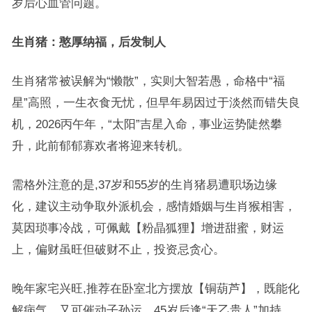
岁后心血管问题。
生肖猪：憨厚纳福，后发制人
生肖猪常被误解为“懒散”，实则大智若愚，命格中“福
星”高照，一生衣食无忧，但早年易因过于淡然而错失良
机，2026丙午年，“太阳”吉星入命，事业运势陡然攀
升，此前郁郁寡欢者将迎来转机。
需格外注意的是,37岁和55岁的生肖猪易遭职场边缘
化，建议主动争取外派机会，感情婚姻与生肖猴相害，
莫因琐事冷战，可佩戴【粉晶狐狸】增进甜蜜，财运
上，偏财虽旺但破财不止，投资忌贪心。
晚年家宅兴旺,推荐在卧室北方摆放【铜葫芦】，既能化
解病气，又可催动子孙运，45岁后逢“天乙贵人”加持，