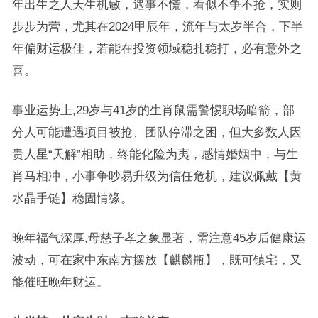
年出生之人天生机敏，遇事不慌，看似不争不抢，实则
步步为营，尤其在2024甲辰年，流年与太岁半合，下半
年偏财运极佳，若能在投资领域稳扎稳打，必有意外之
喜。
事业运势上,29岁与41岁的生肖鼠需警惕职场暗箭，部
分人可能遭遇项目被抢、团队停滞之困，但大多数人因
贵人星“天解”相助，终能化险为夷，感情婚姻中，与生
肖马相冲，小事争吵易升级为信任危机，建议佩戴【黄
水晶手链】稳固情缘。
晚年福气深厚,母慈子孝之象显著，需注意45岁后健康运
波动，可在家中东南方摆放【麒麟瓶】，既可镇宅，又
能催旺晚年财运。