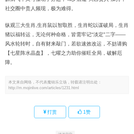
社交圈中贵人频现，极为难得。
纵观三大生肖,生肖鼠以智取胜，生肖蛇以谋破局，生肖
猪以福转运，无论何种命格，皆需牢记“淡定”二字——
风水轮转时，自有财来敲门，若欲速效改运，不妨请购
【七星阵水晶盘】，七曜之力助你催旺全局，破解厄
障。
本文来自网络，不代表魔锦乐立场，转载请注明出处：
http://m.mojinlive.com/articles/1231.html
打赏
1
赞