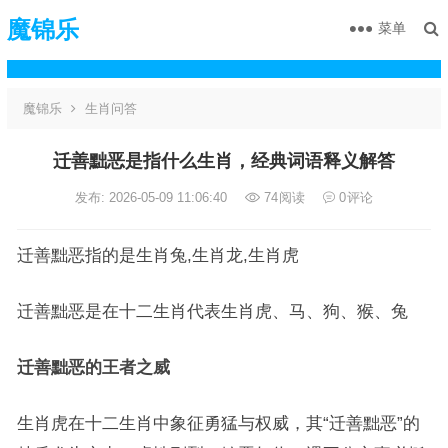
魔锦乐
菜单
魔锦乐
生肖问答
迁善黜恶是指什么生肖，经典词语释义解答
发布: 2026-05-09 11:06:40
74
阅读
0
评论
迁善黜恶指的是生肖兔,生肖龙,生肖虎
迁善黜恶是在十二生肖代表生肖虎、马、狗、猴、兔
迁善黜恶的王者之威
生肖虎在十二生肖中象征勇猛与权威，其“迁善黜恶”的