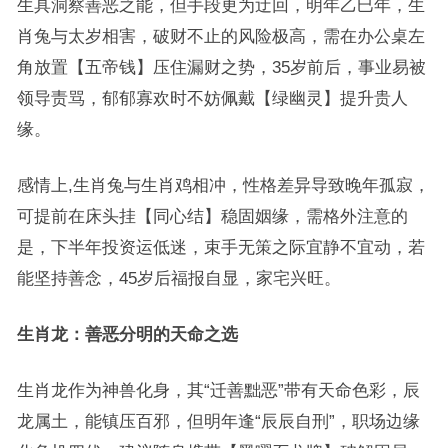
生具洞察善恶之能，但手段更为迂回，明年乙巳年，生
肖兔与太岁相害，破财不止的风险极高，需在办公桌左
角放置【五帝钱】压住漏财之势，35岁前后，事业易被
领导责骂，郁郁寡欢时不妨佩戴【绿幽灵】提升贵人
缘。
感情上,生肖兔与生肖鸡相冲，性格差异导致晚年孤寂，
可提前在床头挂【同心结】稳固姻缘，需格外注意的
是，下半年投资运低迷，束手无策之际宜静不宜动，若
能坚持善念，45岁后福报自显，家宅兴旺。
生肖龙：善恶分明的天命之选
生肖龙作为神兽化身，其“迁善黜恶”带有天命色彩，辰
龙属土，能镇压百邪，但明年逢“辰辰自刑”，职场边缘