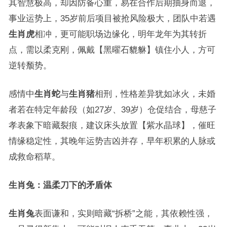
其智慧极高，却因防备心重，易在合作后期抽身而退，
事业运势上，35岁前后项目被抢风险极大，团队中若遇
生肖虎
相冲，更可能职场边缘化，明年龙年为其转折
点，需以柔克刚，佩戴【黑曜石貔貅】镇住小人，方可
逆转颓势。
感情中
生肖蛇
与
生肖猪
相刑，性格差异犹如冰火，未婚
者若在特定年龄段（如27岁、39岁）仓促结合，母慈子
孝表象下暗藏裂痕，建议床头放置【紫水晶球】，催旺
情缘稳定性，其晚年运势吉凶并存，早年积累的人脉或
成救命稻草。
生肖兔：温柔刀下的矛盾体
生肖兔
表面谦和，实则暗藏“拆桥”之能，其依赖性强，