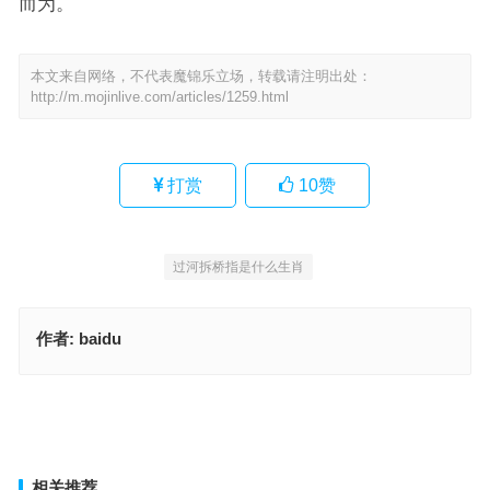
而为。
本文来自网络，不代表魔锦乐立场，转载请注明出处：
http://m.mojinlive.com/articles/1259.html
打赏
10
赞
过河拆桥指是什么生肖
作者:
baidu
过河拆桥打一精准什么正确生肖，词典释义与落实
箕风毕雨是什么生肖，深入释义与解答
上一篇
下一篇
相关推荐