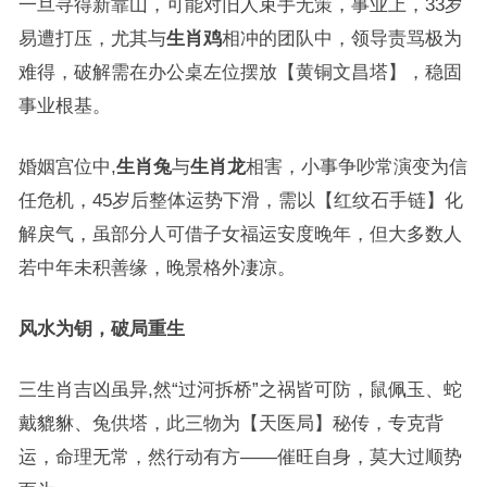
一旦寻得新靠山，可能对旧人束手无策，事业上，33岁
易遭打压，尤其与
生肖鸡
相冲的团队中，领导责骂极为
难得，破解需在办公桌左位摆放【黄铜文昌塔】，稳固
事业根基。
婚姻宫位中,
生肖兔
与
生肖龙
相害，小事争吵常演变为信
任危机，45岁后整体运势下滑，需以【红纹石手链】化
解戾气，虽部分人可借子女福运安度晚年，但大多数人
若中年未积善缘，晚景格外凄凉。
风水为钥，破局重生
三生肖吉凶虽异,然“过河拆桥”之祸皆可防，鼠佩玉、蛇
戴貔貅、兔供塔，此三物为【天医局】秘传，专克背
运，命理无常，然行动有方——催旺自身，莫大过顺势