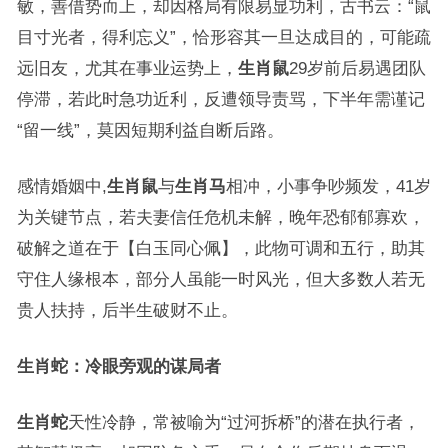
敏，善借势而上，却因格局有限易显功利，古书云：“鼠
目寸光者，得利忘义”，恰形容其一旦达成目的，可能疏
远旧友，尤其在事业运势上，
生肖鼠
29岁前后易遇团队
停滞，若此时急功近利，反遭领导责骂，下半年需谨记
“留一线”，莫因短期利益自断后路。
感情婚姻中,
生肖鼠
与
生肖马
相冲，小事争吵频发，41岁
为关键节点，若夫妻信任危机未解，晚年恐郁郁寡欢，
破解之道在于【白玉同心佩】，此物可调和五行，助其
守住人缘根本，部分人虽能一时风光，但大多数人若无
贵人扶持，后半生破财不止。
生肖蛇：冷眼旁观的谋局者
生肖蛇
天性冷静，常被喻为“过河拆桥”的潜在执行者，