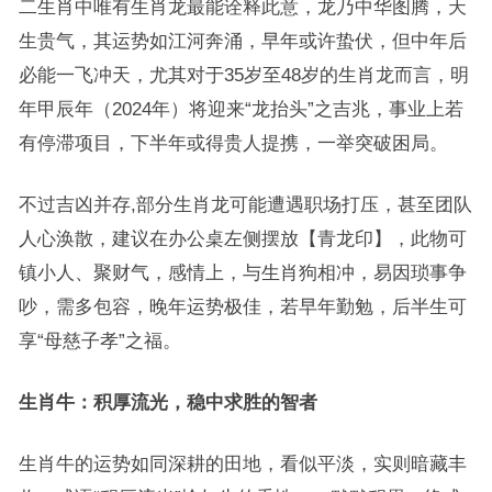
二生肖中唯有生肖龙最能诠释此意，龙乃中华图腾，天
生贵气，其运势如江河奔涌，早年或许蛰伏，但中年后
必能一飞冲天，尤其对于35岁至48岁的生肖龙而言，明
年甲辰年（2024年）将迎来“龙抬头”之吉兆，事业上若
有停滞项目，下半年或得贵人提携，一举突破困局。
不过吉凶并存,部分生肖龙可能遭遇职场打压，甚至团队
人心涣散，建议在办公桌左侧摆放【青龙印】，此物可
镇小人、聚财气，感情上，与生肖狗相冲，易因琐事争
吵，需多包容，晚年运势极佳，若早年勤勉，后半生可
享“母慈子孝”之福。
生肖牛：积厚流光，稳中求胜的智者
生肖牛的运势如同深耕的田地，看似平淡，实则暗藏丰