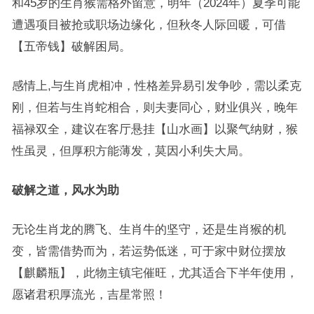
和45岁的生肖猴需格外留意，明年（2024年）夏季可能
遭遇项目被抢或职场边缘化，但秋冬人际回暖，可借
【五帝钱】破解困局。
感情上,与生肖虎相冲，性格差异易引发争吵，需以柔克
刚，但若与生肖蛇相合，则夫妻同心，财业俱兴，晚年
福禄双全，建议在客厅悬挂【山水画】以聚气纳财，猴
性虽灵，但厚积方能薄发，莫因小利失大局。
破解之道，风水为助
无论生肖龙的腾飞、生肖牛的坚守，还是生肖猴的机
变，皆需借势而为，若运势低迷，可于家中财位摆放
【麒麟瓶】，此物主镇宅催旺，尤其适合下半年使用，
愿诸君积厚流光，吉星常照！