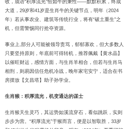
收，成语“积厚流光”恰如牛的秉性——默默积累，终成
大道，29岁和41岁是生肖牛的关键节点，明年（2024
年）若从事农业、建筑等传统行业，将有“破土重生”之
机，但需警惕同行抢夺资源。
事业上,部分人可能被领导责骂，郁郁寡欢，但大多数人
只要坚持原则，年底前可得转机，推荐佩戴【黄水晶】
以催旺财运，感情方面，与生肖羊相合，但若与生肖马
相刑，则易因信任危机冷战，晚年家宅安宁，适合在书
房摆放【文昌塔】助子孙学业。
生肖猴：积厚流光，机变通达的谋士
生肖猴天生灵巧，其运势如溪流穿石，看似跳跃，实则
步步为营。“积厚流光”于猴而言，便是以智取胜，33岁