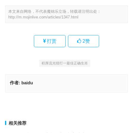
本文来自网络，不代表魔锦乐立场，转载请注明出处：
http://m.mojinlive.com/articles/1347.html
打赏
2
赞
积厚流光猜打一最佳正确生肖
作者:
baidu
将夺固与指是代表什么生肖，生肖释义落实
一言一行猜打一最佳正确生肖，词语释义与落实
上一篇
下一篇
相关推荐