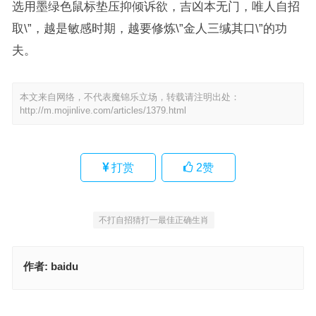
选用墨绿色鼠标垫压抑倾诉欲，吉凶本无门，唯人自招
取\”，越是敏感时期，越要修炼\”金人三缄其口\”的功
夫。
本文来自网络，不代表魔锦乐立场，转载请注明出处：
http://m.mojinlive.com/articles/1379.html
打赏
2
赞
不打自招猜打一最佳正确生肖
作者:
baidu
家徒四壁，生肖文化释义与要点
家徒四壁指什么生肖，成语释义报告