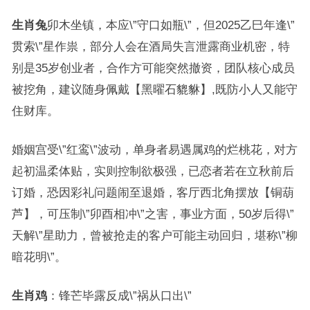
生肖兔
卯木坐镇，本应\”守口如瓶\”，但2025乙巳年逢\”
贯索\”星作祟，部分人会在酒局失言泄露商业机密，特
别是35岁创业者，合作方可能突然撤资，团队核心成员
被挖角，建议随身佩戴【黑曜石貔貅】,既防小人又能守
住财库。
婚姻宫受\”红鸾\”波动，单身者易遇属鸡的烂桃花，对方
起初温柔体贴，实则控制欲极强，已恋者若在立秋前后
订婚，恐因彩礼问题闹至退婚，客厅西北角摆放【铜葫
芦】，可压制\”卯酉相冲\”之害，事业方面，50岁后得\”
天解\”星助力，曾被抢走的客户可能主动回归，堪称\”柳
暗花明\”。
生肖鸡
：锋芒毕露反成\”祸从口出\”