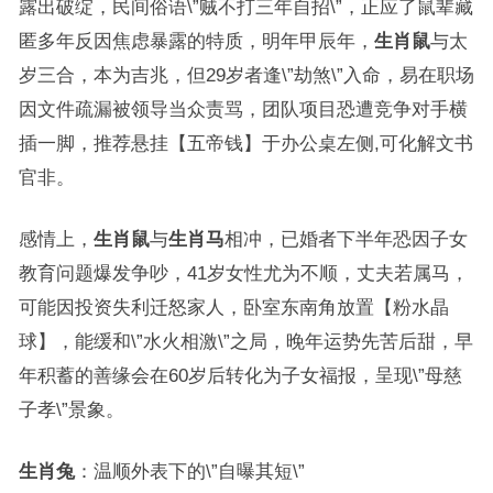
露出破绽，民间俗语\”贼不打三年自招\”，正应了鼠辈藏
匿多年反因焦虑暴露的特质，明年甲辰年，
生肖鼠
与太
岁三合，本为吉兆，但29岁者逢\”劫煞\”入命，易在职场
因文件疏漏被领导当众责骂，团队项目恐遭竞争对手横
插一脚，推荐悬挂【五帝钱】于办公桌左侧,可化解文书
官非。
感情上，
生肖鼠
与
生肖马
相冲，已婚者下半年恐因子女
教育问题爆发争吵，41岁女性尤为不顺，丈夫若属马，
可能因投资失利迁怒家人，卧室东南角放置【粉水晶
球】，能缓和\”水火相激\”之局，晚年运势先苦后甜，早
年积蓄的善缘会在60岁后转化为子女福报，呈现\”母慈
子孝\”景象。
生肖兔
：温顺外表下的\”自曝其短\”