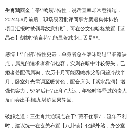
生肖鸡
酉金自带\”鸣晨\”特性，说话直率却常惹祸端，
2024年9月前后，职场易因批评同事方案遭集体排挤，
项目汇报时被领导故意打断，可在公文包暗格放置【蓝
晶石】刻制\”慎言符\”,能显著减少口舌是非。
感情上\”自招\”特性更甚，单身者总在暧昧期过早暴露缺
点，属兔的追求者看似包容，实则在暗中计较得失，已
婚者若配偶属狗，农历十月可能因赡养父母问题冷战半
月，卧室灯光需调至暖黄色，配合床头【紫水晶洞】增
强包容力，57岁后行\”正印\”大运，年轻时得罪过的贵人
反而会出手相助,堪称因果轮回。
破解之道：三生肖共通弱点在于\”藏不住事\”，流年不利
时，建议统一在玄关布置【八卦镜】化解外煞，办公室