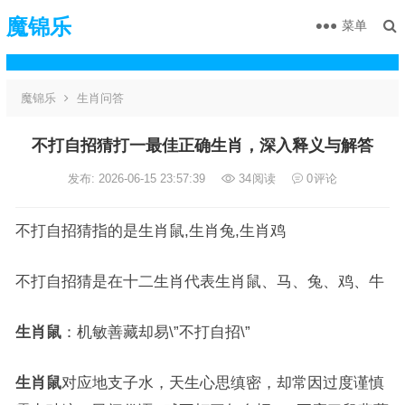
魔锦乐
菜单
魔锦乐
生肖问答
不打自招猜打一最佳正确生肖，深入释义与解答
发布: 2026-06-15 23:57:39
34
阅读
0
评论
不打自招猜指的是生肖鼠,生肖兔,生肖鸡
不打自招猜是在十二生肖代表生肖鼠、马、兔、鸡、牛
生肖鼠
：机敏善藏却易\”不打自招\”
生肖鼠
对应地支子水，天生心思缜密，却常因过度谨慎