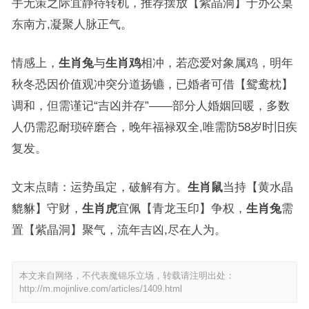
手无策之际宜静待转机，推荐摆放【紫晶洞】于办公桌
东南方,凝聚人脉正气。
情感上，
生肖兔
与
生肖鸡
相冲，若恋爱对象属鸡，明年
秋冬恐因价值观冲突分道扬镳，已婚者可借【鸳鸯枕】
调和，但需谨记“吉凶并存”——部分人婚姻回暖，多数
人仍需忍耐琐碎磨合，晚年福禄双全,唯需防58岁时旧疾
复发。
文末点睛：运势虽定，破解有方。
生肖鼠
当持【黄水晶
貔貅】守财，
生肖虎
宜佩【青龙玉印】争权，
生肖兔
需
置【紫晶洞】聚气，流年吉凶,尽在人为。
本文来自网络，不代表魔锦乐立场，转载请注明出处：
http://m.mojinlive.com/articles/1409.html