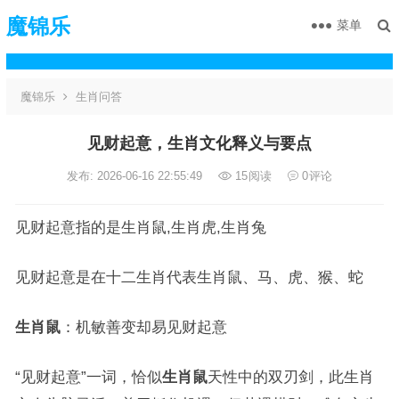
魔锦乐
菜单
魔锦乐
生肖问答
见财起意，生肖文化释义与要点
发布: 2026-06-16 22:55:49
15
阅读
0
评论
见财起意指的是生肖鼠,生肖虎,生肖兔
见财起意是在十二生肖代表生肖鼠、马、虎、猴、蛇
生肖鼠
：机敏善变却易见财起意
“见财起意”一词，恰似
生肖鼠
天性中的双刃剑，此生肖