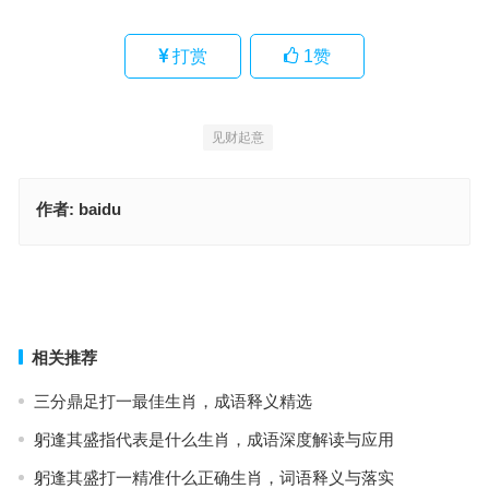
打赏
1
赞
见财起意
作者:
baidu
衔住令旗，生肖释义落实
万事如意呈吉祥，准确释义与落实
上一篇
下一篇
相关推荐
三分鼎足打一最佳生肖，成语释义精选
躬逢其盛指代表是什么生肖，成语深度解读与应用
躬逢其盛打一精准什么正确生肖，词语释义与落实