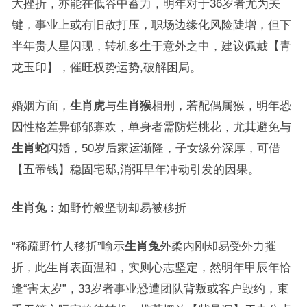
大挫折，亦能在低谷中蓄力，明年对于36岁者尤为关
键，事业上或有旧敌打压，职场边缘化风险陡增，但下
半年贵人星闪现，转机多生于意外之中，建议佩戴【青
龙玉印】，催旺权势运势,破解困局。
婚姻方面，
生肖虎
与
生肖猴
相刑，若配偶属猴，明年恐
因性格差异郁郁寡欢，单身者需防烂桃花，尤其避免与
生肖蛇
闪婚，50岁后家运渐隆，子女缘分深厚，可借
【五帝钱】稳固宅邸,消弭早年冲动引发的因果。
生肖兔
：如野竹般坚韧却易被移折
“稀疏野竹人移折”喻示
生肖兔
外柔内刚却易受外力摧
折，此生肖表面温和，实则心志坚定，然明年甲辰年恰
逢“害太岁”，33岁者事业恐遭团队背叛或客户毁约，束