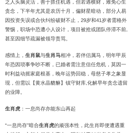
之人头脑灵活，善于抓住机遇，但若遇横财，难免心生
贪念，下半年尤其是农历十月，偏财星暗动，部分人易
因投资失误或合伙纠纷破财不止，29岁和41岁者需格外
警惕，职场中恐遭小人设计，项目被抢或团队停滞不前,
甚至因细节疏漏被领导责骂。
感情上，
生肖鼠
与
生肖马
相冲，若伴侣属马，明年甲辰
年恐因琐事争吵不断，已婚者需注意信任危机，莫因一
时利益动摇家庭根基，晚年运势回稳，母慈子孝之象显
现，但需以【黄水晶貔貅】镇守财库,化解早年贪念遗留
的业障。
生肖虎
：一息尚存亦能东山再起
“一息尚存”暗合
生肖虎
的顽强本性，此生肖即便遭遇重