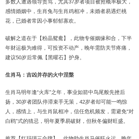
多数人遭遇领导责骂，尤其37岁者项目被抢概率极大，
感情婚姻中，生肖兔与生肖鸡相冲，未婚者易遇烂桃
花，已婚者常因小事郁郁寡欢。
破解之道在于【粉晶鸳鸯】，此物专催姻缘和合，下半
年财运极为难得，可投资不动产，晚年需防关节疼痛，
建议50岁后常佩【黑曜石】护身。
生肖马：吉凶并存的火中涅槃
生肖马明年逢“火库”之年，事业如箭中鸟尾般先挫后
扬，30岁者团队停滞束手无策，42岁者却可能一鸣惊
人，感情上，与生肖鼠相冲，信任危机频发，需避免“对
白鸥”式的猜忌，明年夏季易破财，但秋冬偏财旺盛。
推荐【红玛瑙三合牌】，此物助生肖马催旺火运，晚年