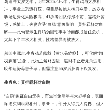
鸡逢冲太岁之年，明年2025乙巳年，生肖鸡与太岁相
冲，事业上恐遭打压，项目易被他人横刀夺爱，29岁者
职场边缘化风险极高，41岁者团队停滞不前，需格外警
惕，感情上，夫妻宫受“白鸥”意象影响，莫把羁杯对白
鸥——此句警示生肖鸡勿因琐事争吵而酿成信任危机，
尤其下半年水火相激，性格差异将被放大。
然凶中藏吉,生肖鸡若佩戴【黄水晶貔貅】，可化解“翎
羽飘落”之象，此物主聚财固运，破财不止者尤为适用，
晚年运势母慈子孝，但需注意55岁后肠胃旧疾复发。
生肖兔：莫把羁杯对白鸥
“白鸥”象征自由无拘，而生肖兔明年与太岁半合，表面
顺遂实则暗藏相刑，事业上，部分人得贵人提携，但大