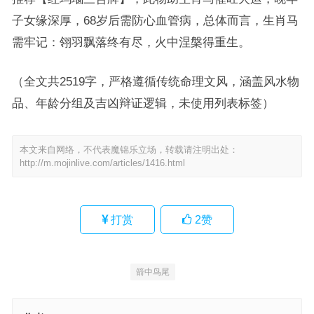
子女缘深厚，68岁后需防心血管病，总体而言，生肖马
需牢记：翎羽飘落终有尽，火中涅槃得重生。
（全文共2519字，严格遵循传统命理文风，涵盖风水物
品、年龄分组及吉凶辩证逻辑，未使用列表标签）
本文来自网络，不代表魔锦乐立场，转载请注明出处：
http://m.mojinlive.com/articles/1416.html
打赏
2
赞
箭中鸟尾