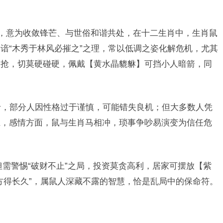
学，意为收敛锋芒、与世俗和谐共处，在十二生肖中，生肖鼠
谙“木秀于林风必摧之”之理，常以低调之姿化解危机，尤其
被抢，切莫硬碰硬，佩戴【黄水晶貔貅】可挡小人暗箭，同
水岭，部分人因性格过于谨慎，可能错失良机；但大多数人凭
径，感情方面，鼠与生肖马相冲，琐事争吵易演变为信任危
。
但需警惕“破财不止”之局，投资莫贪高利，居家可摆放【紫
方得长久”，属鼠人深藏不露的智慧，恰是乱局中的保命符。