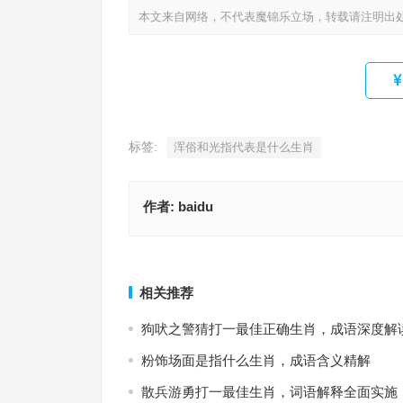
本文来自网络，不代表魔锦乐立场，转载请注明出
标签:
浑俗和光指代表是什么生肖
作者:
baidu
看风使舵指是代表什么生肖，深入释义与解答
驹齿未落指是代表什么生肖，词汇释义与
上一篇
相关推荐
狗吠之警猜打一最佳正确生肖，成语深度解
粉饰场面是指什么生肖，成语含义精解
散兵游勇打一最佳生肖，词语解释全面实施