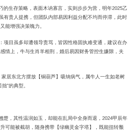
巧的生存策略，表面木讷寡言，实则步步为营，明年2025乙
业虽有贵人提携，但团队内部易因利益分配不均而停滞，此时
，又能增强决策魄力。
之象：项目虽多却遭领导责骂，皆因性格固执难变通，建议在办
，感情上，牛与生肖羊相刑，婚后易因财务管控生嫌隙，夫
，家居东北方摆放【铜葫芦】吸纳病气，属牛人一生如老树
若拙”的典型。
翘楚，其性温润如玉，却能在乱局中全身而退，2024甲辰年
晋升可能被截胡，随身携带【绿幽灵金字塔】，既能扭转颓