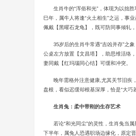
生肖牛的“浑俗和光”，体现为以拙胜
巳年，属牛人将逢“火土相生”之运，事
佩戴【黑曜石龙龟】，既可防同事倾轧
35岁后的生肖牛常遇“吉凶并存”
公桌左方放置【文昌塔】，助思维活络
妻同戴【红玛瑙同心结】可缓和冲突。
晚年需格外注意健康,尤其关节旧疾
盘根，看似迟缓却根基深厚，恰是“大巧
生肖兔：柔中带刚的生存艺术
若论“和光同尘”的灵性，生肖兔当属
下半年，属兔人恐遇职场边缘化，原定