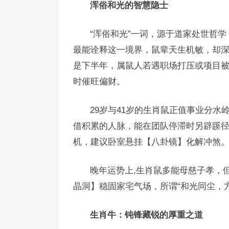
浑俗和光的智慧隐士
“浑俗和光”一词，源于道家处世哲
最能诠释这一境界，鼠辈天生机敏，却深
是下半年，属鼠人若遇职场打压或项目
时催旺偏财。
29岁与41岁的生肖鼠正值事业分
借积累的人脉，能在团队停滞时另辟蹊
机，建议卧室悬挂【八卦镜】化解冲煞
晚年运势上,生肖鼠多能母慈子孝，
晶洞】稳固家宅气场，所谓“和光同尘，
生肖牛：钝锋藏锐的厚重之道