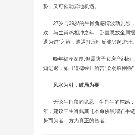
势，又可催动异地机遇。
27岁与39岁的生肖兔感情波动剧烈
欢，与生肖鸡相冲之年，卧室忌放金属摆
退为进”之策，遭遇打压时反能另起炉灶
晚年福泽深厚,但需防子女房产纠纷
知进退，如《道德经》所言“柔弱胜刚强
风水为引，破局为要
无论生肖鼠的隐忍、生肖牛的钝感，抑或
年，建议三生肖佩戴【本命佛黑曜石手
势而为者，方为真正的智者。