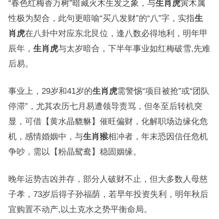
“春色红梅香万树”暗藏火木生发之象，与
生肖虎
寅木属
性极为契合，此句更暗喻“买八发财”的“八”字，实指
生
肖虎
在八卦中对应东北艮位，逢八数必得地利，明年甲
辰年，
生肖虎
与太岁暗合，下半年事业如红梅破雪,先难
后易。
事业上，29岁和41岁的
生肖虎
需警惕“项目被抢”或“团队
停滞”，尤其农历七月易遭领导责骂，但冬至后转机突
显，可借【黄水晶貔貅】催旺偏财，化解职场边缘化危
机，感情婚姻中，与
生肖猴
相冲者，年末恐因信任危机
争吵，需以【粉晶鸳鸯】稳固姻缘。
晚年运势吉凶并存，部分人破财不止，但大多数人母慈
子孝，73岁后得子孙福荫，若早年投资失利，明年秋后
宜购置不动产,以土克水之势平衡命局。