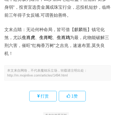
身弱”，投资宜选贵金属或珠宝行业，忌投机短炒，临终
前三年得子女反哺,可谓善始善终。
文末点睛：无论何种命局，皆可借【麒麟瓶】镇宅化
煞，尤以
生肖虎
、
生肖蛇
、
生肖鸡
为最，此物能破解三
刑六害，催旺“红梅香万树”之吉兆，速速布置,莫失良
机！
本文来自网络，不代表魔锦乐立场，转载请注明出处：
http://m.mojinlive.com/articles/1494.html
打赏
1
赞