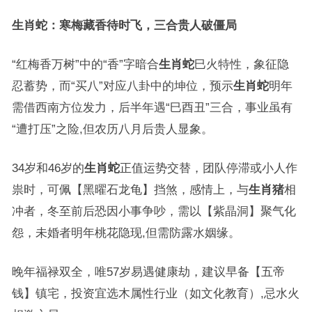
生肖蛇：寒梅藏香待时飞，三合贵人破僵局
“红梅香万树”中的“香”字暗合
生肖蛇
巳火特性，象征隐
忍蓄势，而“买八”对应八卦中的坤位，预示
生肖蛇
明年
需借西南方位发力，后半年遇“巳酉丑”三合，事业虽有
“遭打压”之险,但农历八月后贵人显象。
34岁和46岁的
生肖蛇
正值运势交替，团队停滞或小人作
祟时，可佩【黑曜石龙龟】挡煞，感情上，与
生肖猪
相
冲者，冬至前后恐因小事争吵，需以【紫晶洞】聚气化
怨，未婚者明年桃花隐现,但需防露水姻缘。
晚年福禄双全，唯57岁易遇健康劫，建议早备【五帝
钱】镇宅，投资宜选木属性行业（如文化教育）,忌水火