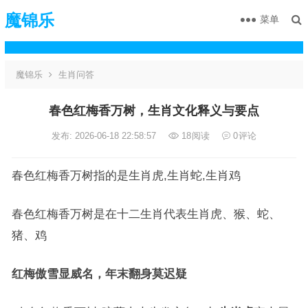
魔锦乐
菜单
魔锦乐
生肖问答
春色红梅香万树，生肖文化释义与要点
发布: 2026-06-18 22:58:57
18
阅读
0
评论
春色红梅香万树指的是生肖虎,生肖蛇,生肖鸡
春色红梅香万树是在十二生肖代表生肖虎、猴、蛇、
猪、鸡
红梅傲雪显威名，年末翻身莫迟疑