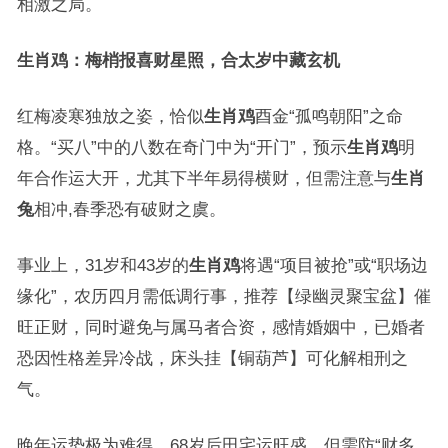
相激之局。
生肖鸡：梅梢报喜财星照，合太岁中藏玄机
红梅凌寒独放之姿，恰似
生肖鸡
酉金“孤鸣朝阳”之命
格。“买八”中的八数在奇门中为“开门”，预示
生肖鸡
明
年合作运大开，尤其下半年易得横财，但需注意与
生肖
兔
相冲,春季恐有破财之虞。
事业上，31岁和43岁的
生肖鸡
将遇“项目被抢”或“职场边
缘化”，农历四月需低调行事，推荐【绿幽灵聚宝盆】催
旺正财，同时避免与属马者合资，感情婚姻中，已婚者
恐因性格差异冷战，床头挂【铜葫芦】可化解相刑之
气。
晚年运势极为难得，68岁后田宅运旺盛，但需防“财多