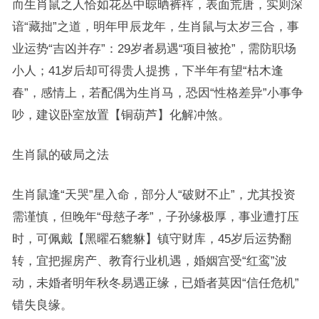
而生肖鼠之人恰如花丛中晾晒裤裈，表面荒唐，实则深
谙“藏拙”之道，明年甲辰龙年，生肖鼠与太岁三合，事
业运势“吉凶并存”：29岁者易遇“项目被抢”，需防职场
小人；41岁后却可得贵人提携，下半年有望“枯木逢
春”，感情上，若配偶为生肖马，恐因“性格差异”小事争
吵，建议卧室放置【铜葫芦】化解冲煞。
生肖鼠的破局之法
生肖鼠逢“天哭”星入命，部分人“破财不止”，尤其投资
需谨慎，但晚年“母慈子孝”，子孙缘极厚，事业遭打压
时，可佩戴【黑曜石貔貅】镇守财库，45岁后运势翻
转，宜把握房产、教育行业机遇，婚姻宫受“红鸾”波
动，未婚者明年秋冬易遇正缘，已婚者莫因“信任危机”
错失良缘。