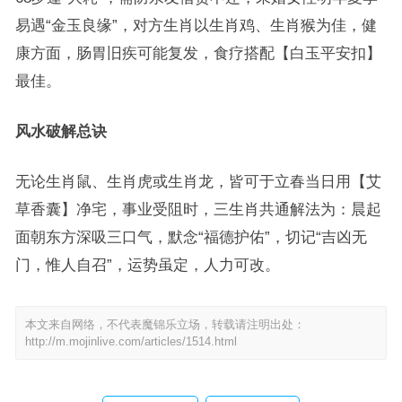
易遇“金玉良缘”，对方生肖以生肖鸡、生肖猴为佳，健
康方面，肠胃旧疾可能复发，食疗搭配【白玉平安扣】
最佳。
风水破解总诀
无论生肖鼠、生肖虎或生肖龙，皆可于立春当日用【艾
草香囊】净宅，事业受阻时，三生肖共通解法为：晨起
面朝东方深吸三口气，默念“福德护佑”，切记“吉凶无
门，惟人自召”，运势虽定，人力可改。
本文来自网络，不代表魔锦乐立场，转载请注明出处：
http://m.mojinlive.com/articles/1514.html