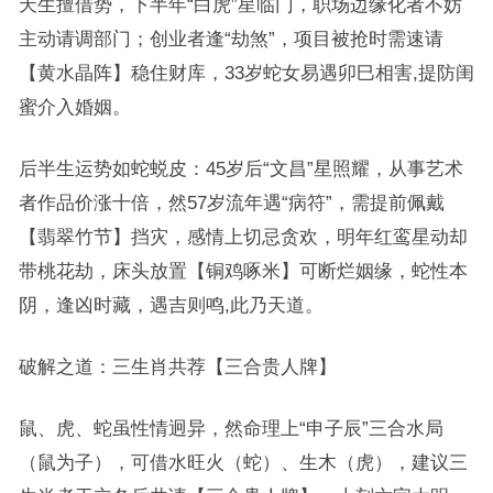
天生擅借势，下半年“白虎”星临门，职场边缘化者不妨
主动请调部门；创业者逢“劫煞”，项目被抢时需速请
【黄水晶阵】稳住财库，33岁蛇女易遇卯巳相害,提防闺
蜜介入婚姻。
后半生运势如蛇蜕皮：45岁后“文昌”星照耀，从事艺术
者作品价涨十倍，然57岁流年遇“病符”，需提前佩戴
【翡翠竹节】挡灾，感情上切忌贪欢，明年红鸾星动却
带桃花劫，床头放置【铜鸡啄米】可断烂姻缘，蛇性本
阴，逢凶时藏，遇吉则鸣,此乃天道。
破解之道：三生肖共荐【三合贵人牌】
鼠、虎、蛇虽性情迥异，然命理上“申子辰”三合水局
（鼠为子），可借水旺火（蛇）、生木（虎），建议三