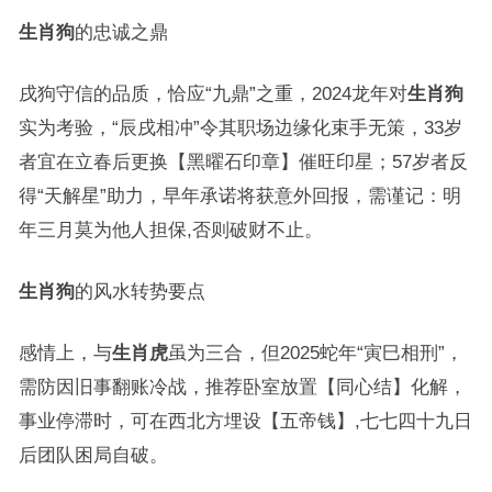
生肖狗
的忠诚之鼎
戌狗守信的品质，恰应“九鼎”之重，2024龙年对
生肖狗
实为考验，“辰戌相冲”令其职场边缘化束手无策，33岁
者宜在立春后更换【黑曜石印章】催旺印星；57岁者反
得“天解星”助力，早年承诺将获意外回报，需谨记：明
年三月莫为他人担保,否则破财不止。
生肖狗
的风水转势要点
感情上，与
生肖虎
虽为三合，但2025蛇年“寅巳相刑”，
需防因旧事翻账冷战，推荐卧室放置【同心结】化解，
事业停滞时，可在西北方埋设【五帝钱】,七七四十九日
后团队困局自破。