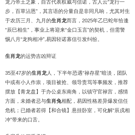
龙乃帝王之象，自古代表权威与信诺，古人云“龙行一
步，百草沾恩”，其言语的分量自是非同凡响，尤其对生
于农历三月、九月的
生肖龙
而言，2025年乙巳蛇年恰逢
“辰巳相生”，事业上将迎来“金口玉言”的契机，但需警
惕八月“龙狗相冲”,易因轻诺寡信引发纠纷。
生肖龙
的运势吉凶辩证
35至47岁的
生肖龙
人，下半年恐遇“禄存星”暗淡，团队
中或有小人作祟，项目被抢、领导责骂等事频发，推荐
摆放【青龙盘】于办公桌东南角，以镇守官禄宫，感情
方面，未婚者忌与
生肖兔
相配，易因性格差异爆发信任
危机；已婚者若得【和合镜】悬挂卧室，可化解“辰戌相
冲”带来的口舌。