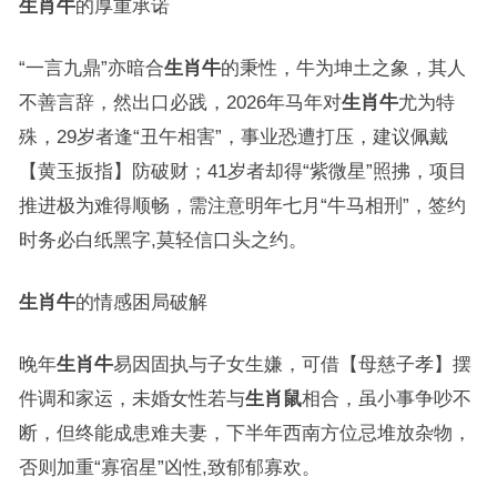
生肖牛
的厚重承诺
“一言九鼎”亦暗合
生肖牛
的秉性，牛为坤土之象，其人
不善言辞，然出口必践，2026年马年对
生肖牛
尤为特
殊，29岁者逢“丑午相害”，事业恐遭打压，建议佩戴
【黄玉扳指】防破财；41岁者却得“紫微星”照拂，项目
推进极为难得顺畅，需注意明年七月“牛马相刑”，签约
时务必白纸黑字,莫轻信口头之约。
生肖牛
的情感困局破解
晚年
生肖牛
易因固执与子女生嫌，可借【母慈子孝】摆
件调和家运，未婚女性若与
生肖鼠
相合，虽小事争吵不
断，但终能成患难夫妻，下半年西南方位忌堆放杂物，
否则加重“寡宿星”凶性,致郁郁寡欢。