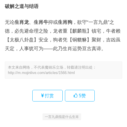
破解之道与结语
无论
生肖龙
、
生肖牛
抑或
生肖狗
，欲守“一言九鼎”之
德，必先避命理之险，龙者重【麒麟瓶】镇宅，牛者赖
【太极八卦盘】安业，狗者凭【铜貔貅】聚财，吉凶虽
天定，人事犹可为——此乃生肖运势亘古真谛。
本文来自网络，不代表魔锦乐立场，转载请注明出处：
http://m.mojinlive.com/articles/1566.html
打赏
5
赞
一言九鼎指是什么生肖