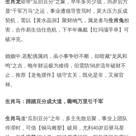
生肖龙
命带“瓜剖豆分”之象，早年多劳少成，35岁后方
显“千军万马”之运，事业遭领导责骂时，莫大压力反成
契机，需以【黄水晶洞】聚财纳气，属龙者与
生肖兔
相
害，合作易生信任危机，下半年佩戴【红玛瑙手串】可
破冲克。
婚姻中,若配偶属鸡，虽小事争吵不断，却暗藏“龙凤和
鸣”之吉，晚年财运极为难得，但需防58岁流年破财不
止，推荐【龙龟摆件】镇守玄关，既化是非，又催官
禄。
生肖马：蹄踏豆分成大道，嘶鸣万里引千军
生肖马
逢“瓜剖豆分”之年，多主先散后聚，事业上团队
停滞时，可借【铜马雕塑】破局，尤利40岁后驿马星