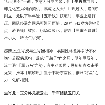
“瓜剖豆分”一词，本意为分割零散，但于
生肖虎
而言，
却是化整为利的契机，属虎之人天生胆识过人，逢“破”
则立，尤以下半年逢【五帝钱】镇宅时，事业上遭打
压、团队停滞之困局可迎刃而解，29岁与41岁为关键节
点，若遇项目被抢、职场边缘化，需以【黑曜石貔貅】
压小人，转“分”为“聚”。
感情上,
生肖虎
与
生肖猴
相冲，易因性格差异争吵不休，
晚年若配偶属狗，反成“母慈子孝”之局，明年甲辰年，
流年遇“千军万马”之势，宜主动破局，忌郁郁寡欢束手
无策，推荐【麒麟瓶】置于书房东南位，催旺“将星”之
力，化解相刑。
生肖龙：豆分终见凌云志，千军踏破玉门关