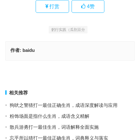
打赏
4
赞
躬行实践（瓜剖豆分
作者:
baidu
牧猪奴戏，成语释义报告
瓜剖豆分指代表什么生肖，精选释义与落实
上一篇
下一篇
相关推荐
狗吠之警猜打一最佳正确生肖，成语深度解读与应用
粉饰场面是指什么生肖，成语含义精解
散兵游勇打一最佳生肖，词语解释全面实施
忘乎所以猜打一最佳正确生肖，词典释义与落实