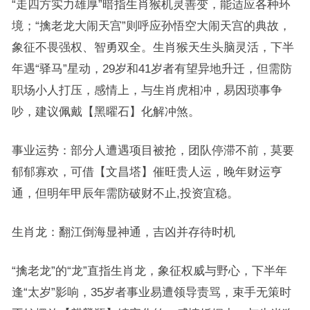
“走四方实力雄厚”暗指生肖猴机灵善变，能适应各种环
境；“擒老龙大闹天宫”则呼应孙悟空大闹天宫的典故，
象征不畏强权、智勇双全。生肖猴天生头脑灵活，下半
年遇“驿马”星动，29岁和41岁者有望异地升迁，但需防
职场小人打压，感情上，与生肖虎相冲，易因琐事争
吵，建议佩戴【黑曜石】化解冲煞。
事业运势：部分人遭遇项目被抢，团队停滞不前，莫要
郁郁寡欢，可借【文昌塔】催旺贵人运，晚年财运亨
通，但明年甲辰年需防破财不止,投资宜稳。
生肖龙：翻江倒海显神通，吉凶并存待时机
“擒老龙”的“龙”直指生肖龙，象征权威与野心，下半年
逢“太岁”影响，35岁者事业易遭领导责骂，束手无策时