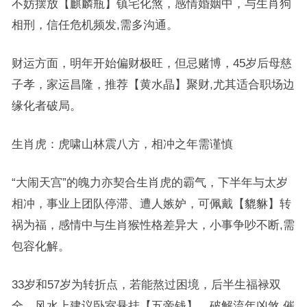
不妨摆放【麒麟瓶】镇宅化煞，感情婚姻中，与生肖狗
相刑，信任危机频发,需多沟通。
财运方面，明年开始偏财极旺，但忌赌博，45岁后母慈
子孝，家运昌隆，推荐【黄水晶】聚财,尤其适合职场边
缘化者破局。
生肖虎：虎啸山林震八方，相冲之年需谨慎
“大闹天宫”的魄力亦契合生肖虎的霸气，下半年与太岁
相冲，事业上团队停滞、遭人嫉妒，可佩戴【貔貅】转
祸为福，感情中与生肖猴性格差异大，小事争吵不断,需
包容化解。
33岁和57岁为转折点，若能熬过困境，后半生福禄双
全，风水上建议卧室悬挂【五帝钱】，破解流年凶煞,催