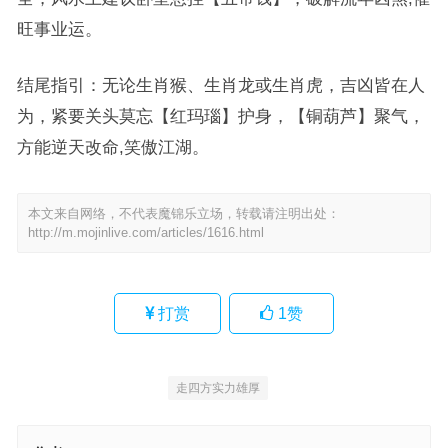
旺事业运。
结尾指引：无论生肖猴、生肖龙或生肖虎，吉凶皆在人
为，紧要关头莫忘【红玛瑙】护身，【铜葫芦】聚气，
方能逆天改命,笑傲江湖。
本文来自网络，不代表魔锦乐立场，转载请注明出处：
http://m.mojinlive.com/articles/1616.html
打赏
1
赞
走四方实力雄厚