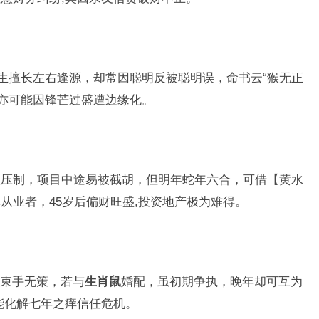
天生擅长左右逢源，却常因聪明反被聪明误，命书云“猴无正
,亦可能因锋芒过盛遭边缘化。
级压制，项目中途易被截胡，但明年蛇年六合，可借【黄水
从业者，45岁后偏财旺盛,投资地产极为难得。
束手无策，若与
生肖鼠
婚配，虽初期争执，晚年却可互为
能化解七年之痒信任危机。