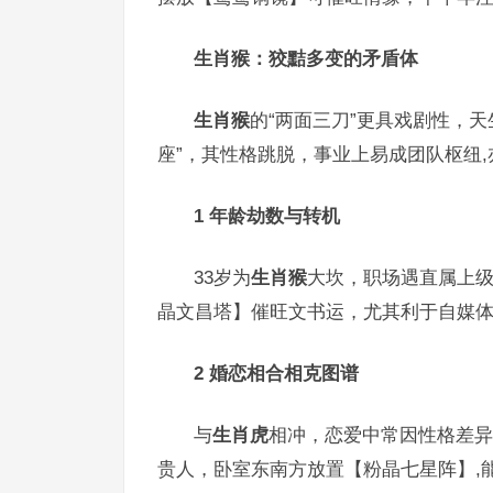
生肖猴：狡黠多变的矛盾体
生肖猴
的“两面三刀”更具戏剧性，
座”，其性格跳脱，事业上易成团队枢纽
1 年龄劫数与转机
33岁为
生肖猴
大坎，职场遇直属上
晶文昌塔】催旺文书运，尤其利于自媒体
2 婚恋相合相克图谱
与
生肖虎
相冲，恋爱中常因性格差异
贵人，卧室东南方放置【粉晶七星阵】,