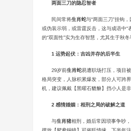
两面三刀的隐忍智者
民间常将
生肖蛇
与“两面三刀”挂钩
或伪装示弱，或雷霆反击，这与成语中“
的“双面性”实为生存智慧，尤其生于秋
1 运势起伏：吉凶并存的后半生
29岁前
生肖蛇
易遭职场打压，项目被
格局突变，人脉积累爆发，部分人可跨
机，建议佩戴【黑曜石貔貅】挡小人是
2 感情婚姻：相刑之局的破解之道
与
生肖猪
相刑，婚后常因琐事争吵，
摆放【鸳鸯铜镜】可催旺情缘，下半年注