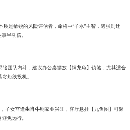
其本质是敏锐的风险评估者，命格中“子水”主智，遇强则迂
往事半功倍。
后易陷团队内斗，建议办公桌摆放【铜龙龟】镇煞，尤其适合
,莫贪短线投机。
居，子女宫逢
生肖牛
则家业兴旺，客厅悬挂【九鱼图】可聚
月避免远行。