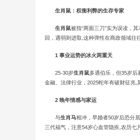
生肖鼠：权衡利弊的生存专家
生肖鼠
被指“两面三刀”实为误读，
回，遇弱则进取,这种弹性在商政领域往
1 事业运势的冰火两重天
25-30岁
生肖鼠
多遇伯乐，但35岁
金融、法律行业，2025蛇年有破财征兆
2 晚年情感与家运
与
生肖马
相冲，早婚者50岁后恐分
三代福气，注意54岁心血管隐疾,农历七