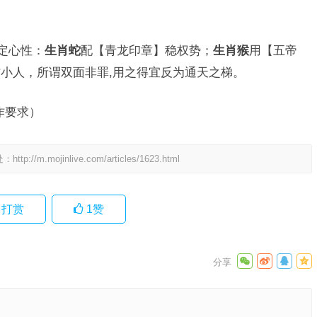
定心性：
生肖蛇
配【青龙印章】稳权势；
生肖猴
用【五帝
小人，所谓双面非罪,用之得宜反为通天之梯。
作要求）
处：
http://m.mojinlive.com/articles/1623.html
打赏
1
赞