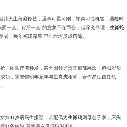
，因其天生善藏锋芒，遇事可柔可刚，蛇类习性机警，遇险时
表面一套、背后一套”的意象不谋而合，但深究命理，
生肖蛇
冬季者，晚年福泽深厚,早年坎坷反成历练。
抢、团队停滞频发，甚至因领导责骂郁郁寡欢，但41岁后
界成功，需警惕明年龙年与
生肖虎
相冲，合作易生信任危
非。
女方41岁后易生嫌隙，若配偶为
生肖鸡
则母慈子孝，床头
意财务纠纷,莫因亲友借贷破财不止。