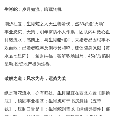
生肖蛇
：岁月如流，暗藏转机
潮汐往复，
生肖蛇
之人天生善蛰伏，然33岁逢“火劫”，
事业恐束手无策，明年需防小人作祟，团队内斗致心血
付诸流水，感情上，与
生肖猪
相冲，未婚者易因琐事不
欢而散；已婚者晚年反倒琴瑟和鸣，建议随身佩戴【黄
水晶七星阵】，聚财纳福，破解职场困局，45岁后偏财
星动,投资地产极为难得。
破解之道：风水为舟，运势为桨
纵是落花流水，亦有归处。
生肖鼠
宜在西北方置【麒麟
瓶】，稳固事业根基；
生肖虎
可于书房悬挂【五帝
钱】，压制口舌是非；
生肖蛇
则需以【绿幽灵摆件】催