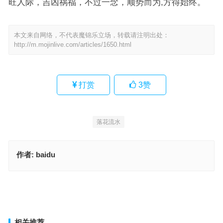
旺人际，吉凶祸福，不过一念，顺势而为,方得始终。
本文来自网络，不代表魔锦乐立场，转载请注明出处：
http://m.mojinlive.com/articles/1650.html
打赏
3
赞
落花流水
作者:
baidu
朝气磅勃指是什么生肖，深入释义与解答
雁飞书去叫衡阳指代表是什么生肖，经典词语释义解答
上一篇
下一篇
相关推荐