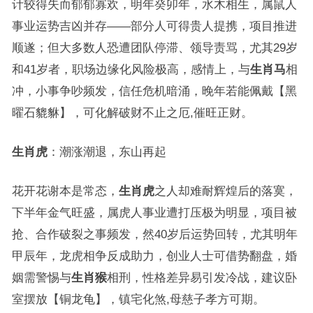
计较得失而郁郁寡欢，明年癸卯年，水木相生，属鼠人
事业运势吉凶并存——部分人可得贵人提携，项目推进
顺遂；但大多数人恐遭团队停滞、领导责骂，尤其29岁
和41岁者，职场边缘化风险极高，感情上，与
生肖马
相
冲，小事争吵频发，信任危机暗涌，晚年若能佩戴【黑
曜石貔貅】，可化解破财不止之厄,催旺正财。
生肖虎
：潮涨潮退，东山再起
花开花谢本是常态，
生肖虎
之人却难耐辉煌后的落寞，
下半年金气旺盛，属虎人事业遭打压极为明显，项目被
抢、合作破裂之事频发，然40岁后运势回转，尤其明年
甲辰年，龙虎相争反成助力，创业人士可借势翻盘，婚
姻需警惕与
生肖猴
相刑，性格差异易引发冷战，建议卧
室摆放【铜龙龟】，镇宅化煞,母慈子孝方可期。