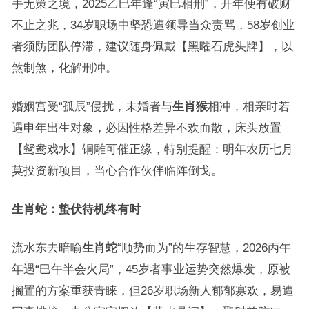
手无策之境，2025乙巳年逢“寅巳相刑”，开年便有破财
不止之兆，34岁职场中坚恐遭领导当众责骂，58岁创业
者须防团队停滞，建议随身佩戴【黑曜石虎头牌】，以
煞制煞，化解刑冲。
婚姻宫受“孤辰”侵扰，未婚者与
生肖猴
相冲，相亲时若
遇申年出生对象，必因性格差异不欢而散，床头放置
【鸳鸯戏水】铜雕可催正缘，特别提醒：明年农历七月
莫投资新项目，当心合作伙伴临阵倒戈。
生肖蛇：蛰伏待机终有时
流水东去暗喻
生肖蛇
“顺势而为”的生存智慧，2026丙午
年遇“巳午半会火局”，45岁者事业运势突然爆发，原被
搁置的方案重获青睐，但26岁职场新人郁郁寡欢，易遭