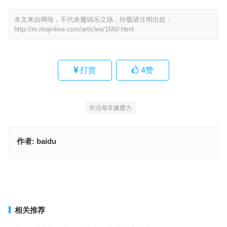
本文来自网络，不代表魔锦乐立场，转载请注明出处：
http://m.mojinlive.com/articles/1660.html
打赏
4
赞
作活每常嫌费力
作者:
baidu
断章取义指代表什么生肖，精选释义与落实
四五出头有玄机，成语深度剖析与解读
上一篇
下一篇
相关推荐