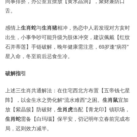
同事排挤，办公室宜摆放【黄水晶洞】，聚财兼防口
舌。
感情上
生肖蛇
与
生肖猪
相冲，热恋中人若发现对方亥时
出生，小事争吵可能升级为肢体冲突，建议佩戴【红纹
石并蒂莲】手链破解，晚年健康需注意，69岁逢“病符”
星入命，冬至前后忌食生冷。
破解指引
上述三生肖共通解法：在住宅西北方布置【五帝钱七星
阵】，以金生水之势化解“流水难西”之困。
生肖鼠
宜加
放【紫晶簇】防破财，
生肖虎
当配【青龙印】镇职场，
生肖蛇
需备【白玛瑙】保平安，切记明年立春前完成布
局，迟则效力减半。