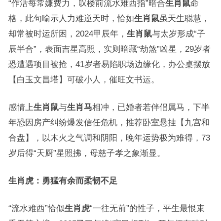
“作活每常嫌费力，叹楼前流水难西指”暗合
生肖鼠
命
格，此句喻示人力难逆天时，恰如
生肖鼠
虽天生聪慧，
却常被时运所困，2024甲辰年，
生肖鼠
与太岁形成“子
辰半合”，表面吉星高照，实则暗藏“劫煞”凶星，29岁者
恐遭遇项目被抢，41岁者易陷职场边缘化，办公桌摆放
【白玉文昌塔】可破小人，催旺文书运。
感情上
生肖鼠
与
生肖马
相冲，已婚者若伴侣属马，下半
年恐因房产纠纷爆发信任危机，推荐卧室悬挂【九宫和
合盘】，以木火之气调和阴阳，晚年运势极为难得，73
岁后得“天厨”星照拂，母慈子孝之象渐显。
生肖虎：勇猛有余而柔韧不足
“流水难西”恰似
生肖虎
“一往无前”的性子，平生最恨束