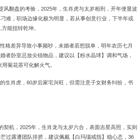
逆风翻盘的考验，2025年，生肖虎与太岁相刑，开年便显波
导刁难，职场边缘化极为明显，若从事创意行业，下半年或
,方能扭转乾坤。
性格差异导致小事频吵，未婚者若想脱单，明年农历七月
已婚者卧室忌放尖锐物品，建议以【粉水晶球】调和气场，
起饮用菊花茶可化解火气。
的生肖虎，60岁后家宅兴旺，但需注意子女财务纠纷，书
的契机，2025年，生肖龙与太岁六合，表面吉星高照，实则
锋芒过露遭团队排挤，建议佩戴【白玛瑙戒指】稳心态，36