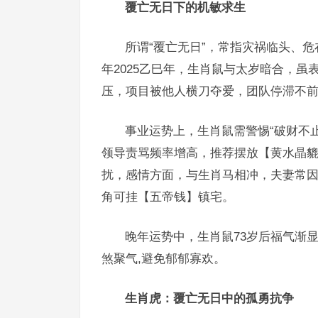
覆亡无日下的机敏求生
所谓“覆亡无日”，常指灾祸临头、
年2025乙巳年，生肖鼠与太岁暗合，虽
压，项目被他人横刀夺爱，团队停滞不前
事业运势上，生肖鼠需警惕“破财不
领导责骂频率增高，推荐摆放【黄水晶
扰，感情方面，与生肖马相冲，夫妻常
角可挂【五帝钱】镇宅。
晚年运势中，生肖鼠73岁后福气渐
煞聚气,避免郁郁寡欢。
生肖虎：覆亡无日中的孤勇抗争