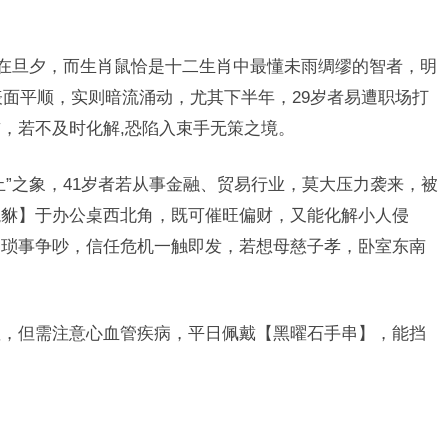
危在旦夕，而生肖鼠恰是十二生肖中最懂未雨绸缪的智者，明
表面平顺，实则暗流涌动，尤其下半年，29岁者易遭职场打
，若不及时化解,恐陷入束手无策之境。
止”之象，41岁者若从事金融、贸易行业，莫大压力袭来，被
貔貅】于办公桌西北角，既可催旺偏财，又能化解小人侵
因琐事争吵，信任危机一触即发，若想母慈子孝，卧室东南
显，但需注意心血管疾病，平日佩戴【黑曜石手串】，能挡