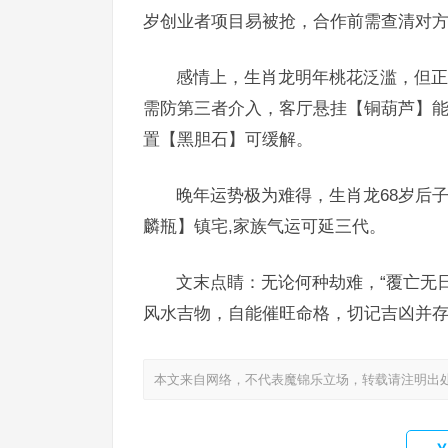
岁创业者项目易被抢，合作前需查清对
感情上，生肖龙明年桃花泛滥，但正
需防第三者介入，客厅悬挂【铜葫芦】能
置【黑胆石】可缓解。
晚年运势极为难得，生肖龙68岁后
麟瓶】镇宅,家族气运可延三代。
文末点睛：无论何种劫难，“覆亡无
风水吉物，自能催旺命格，切记吉凶并存
本文来自网络，不代表魔锦乐立场，转载请注明出