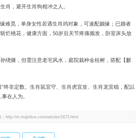
方生肖，避开生肖狗相冲之人。
缘难觅，单身女性若遇生肖鸡对象，可速配姻缘；已婚者
斩烂桃花，健康方面，50岁后关节疼痛频发，卧室床头放
子孙绕膝，但需注意老宅风水，庭院栽种金桂树，搭配【麒
日”终非定数。生肖鼠宜守、生肖虎宜攻、生肖龙宜稳，配以
,事在人为。
处：
http://m.mojinlive.com/articles/1673.html