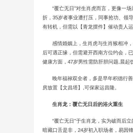
“覆亡无日”对生肖虎而言，更像一场
折，35岁者事业遭打压，同事抢功、领
有转机，但需以【青龙摆件】催动贵人运
感情婚姻上，生肖虎与生肖猴相冲，
后可遇正缘，但需避开西南方位约会，
健康方面，47岁男性需防肝胆问题,晨
晚年福禄双全者，多是早年积德行善
房放置【文昌塔】,可保家运昌隆。
生肖龙：覆亡无日后的浴火重生
“覆亡无日”于生肖龙，实为破而后立
暗藏口舌是非，24岁初入职场者，易因