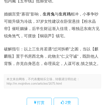
包内藏【五帝钱】抵御变动。
婚姻宫受“寡宿”影响，
生肖兔
与
生肖鸡
相冲，小事争吵
可能升级为冷战，37岁女性建议在卧室悬挂【粉水晶
帘】催旺姻缘，后半生财运渐入佳境，唯独忌东南方见
锐角煞气，可摆放【铜葫芦】镇宅。
破解指引：以上三生肖若遇“过河拆桥”之困，当以【麒
麟瓶】置于书房西北角，此物主“仁义守诚”，既防他人
背叛，亦克自身恶念，命理虽定，人谋可改,慎之慎之。
本文来自网络，不代表魔锦乐立场，转载请注明出处：
http://m.mojinlive.com/articles/1675.html
打赏
2
赞