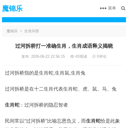
魔锦乐
菜单
魔锦乐
生肖问答
过河拆桥打一准确生肖，生肖成语释义揭晓
发布: 2026-06-22 22:56:15
43
阅读
0
评论
过河拆桥指的是生肖蛇,生肖鼠,生肖兔
过河拆桥是在十二生肖代表生肖蛇、虎、鼠、马、兔
生肖蛇
：过河拆桥的隐忍智者
民间常以“过河拆桥”比喻忘恩负义，而
生肖蛇
恰是此象