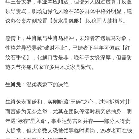
年三合太岁，事业本应顺遂，但部分人因过度算计反遭
领导责骂，职场边缘化风险在35岁群体中格外明显，建
议办公桌左侧放置【黄水晶貔貅】,以稳固人脉根基。
感情上，
生肖鼠
与
生肖马
相冲，未婚者若遇属马对象，
性格差异恐导致“破财不止”，已婚者下半年可佩戴【红
纹石手链】，化解口舌是非，晚年子女缘深厚，但需防
范关节疼痛,居家宜多用木质家具聚气。
生肖兔
：温柔表象下的决绝
生肖兔
表面谦和，实则暗藏“玉碎”之心，过河拆桥对其
而言多为无奈之举，尤其在团队停滞时易突然抽身，明
年遇“禄存”星入命，事业运势吉凶并存——部分人得贵
人提携，但大多数人恐被领导临时调岗，25岁者可在钱