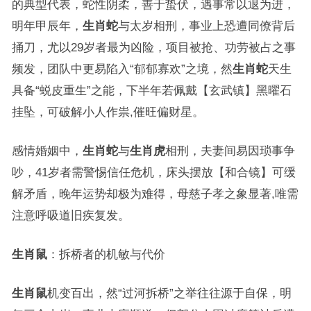
的典型代表，蛇性阴柔，善于蛰伏，遇事常以退为进，
明年甲辰年，
生肖蛇
与太岁相刑，事业上恐遭同僚背后
捅刀，尤以29岁者最为凶险，项目被抢、功劳被占之事
频发，团队中更易陷入“郁郁寡欢”之境，然
生肖蛇
天生
具备“蜕皮重生”之能，下半年若佩戴【玄武镇】黑曜石
挂坠，可破解小人作祟,催旺偏财星。
感情婚姻中，
生肖蛇
与
生肖虎
相刑，夫妻间易因琐事争
吵，41岁者需警惕信任危机，床头摆放【和合镜】可缓
解矛盾，晚年运势却极为难得，母慈子孝之象显著,唯需
注意呼吸道旧疾复发。
生肖鼠
：拆桥者的机敏与代价
生肖鼠
机变百出，然“过河拆桥”之举往往源于自保，明