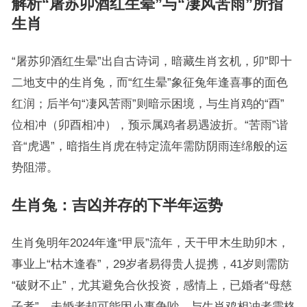
解析“屠苏卯酒红生晕”与“凄风苦雨”所指
生肖
“屠苏卯酒红生晕”出自古诗词，暗藏生肖玄机，卯”即十
二地支中的生肖兔，而“红生晕”象征兔年逢喜事的面色
红润；后半句“凄风苦雨”则暗示困境，与生肖鸡的“酉”
位相冲（卯酉相冲），预示属鸡者易遇波折。“苦雨”谐
音“虎遇”，暗指生肖虎在特定流年需防阴雨连绵般的运
势阻滞。
生肖兔：吉凶并存的下半年运势
生肖兔明年2024年逢“甲辰”流年，天干甲木生助卯木，
事业上“枯木逢春”，29岁者易得贵人提携，41岁则需防
“破财不止”，尤其避免合伙投资，感情上，已婚者“母慈
子孝”，未婚者却可能因小事争吵，与生肖鸡相冲者需格