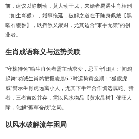
前，建议以静制动，莫大动干戈，未婚者易遇生肖相刑
（如生肖猴），婚事拖延，破解之道在于随身佩戴【黑
曜石貔貅】，既挡煞又聚财，尤其适合“束手无策”的创
业者。
生肖成语释义与运势关联
“守株待兔”喻生肖兔者需主动求变，忌固守旧职；“闻鸡
起舞”劝诫生肖鸡把握凌晨5-7时运势黄金期；“狐假虎
威”警示生肖虎远离小人，尤其下半年合作慎选属蛇、猪
者，三者吉凶并存，需以风水物品【黄水晶树】催旺人
际，化解“孤军奋战”之局。
以风水破解流年困局