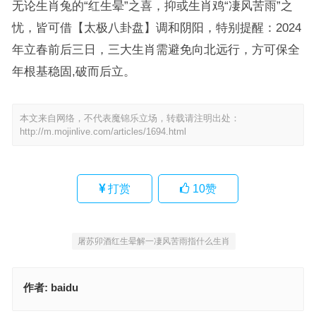
无论生肖兔的“红生晕”之喜，抑或生肖鸡“凄风苦雨”之
忧，皆可借【太极八卦盘】调和阴阳，特别提醒：2024
年立春前后三日，三大生肖需避免向北远行，方可保全
年根基稳固,破而后立。
本文来自网络，不代表魔锦乐立场，转载请注明出处：
http://m.mojinlive.com/articles/1694.html
打赏
10
赞
屠苏卯酒红生晕解一凄风苦雨指什么生肖
作者:
baidu
凄风苦雨是指打一代表什么生肖，精选释义与落实