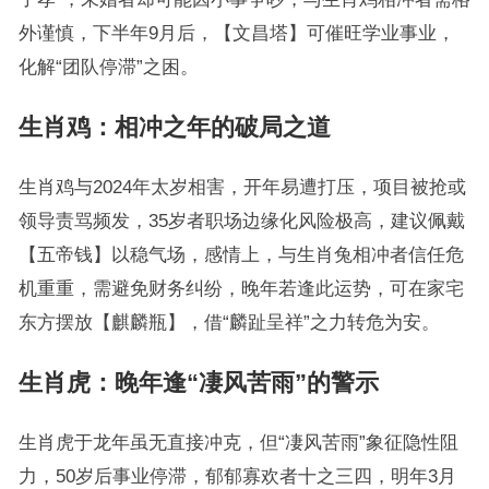
外谨慎，下半年9月后，【文昌塔】可催旺学业事业，
化解“团队停滞”之困。
生肖鸡：相冲之年的破局之道
生肖鸡与2024年太岁相害，开年易遭打压，项目被抢或
领导责骂频发，35岁者职场边缘化风险极高，建议佩戴
【五帝钱】以稳气场，感情上，与生肖兔相冲者信任危
机重重，需避免财务纠纷，晚年若逢此运势，可在家宅
东方摆放【麒麟瓶】，借“麟趾呈祥”之力转危为安。
生肖虎：晚年逢“凄风苦雨”的警示
生肖虎于龙年虽无直接冲克，但“凄风苦雨”象征隐性阻
力，50岁后事业停滞，郁郁寡欢者十之三四，明年3月