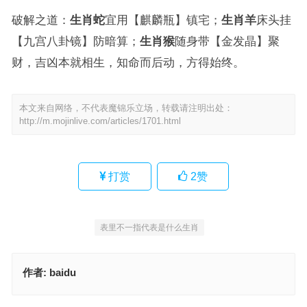
破解之道：
生肖蛇
宜用【麒麟瓶】镇宅；
生肖羊
床头挂
【九宫八卦镜】防暗算；
生肖猴
随身带【金发晶】聚
财，吉凶本就相生，知命而后动，方得始终。
本文来自网络，不代表魔锦乐立场，转载请注明出处：
http://m.mojinlive.com/articles/1701.html
打赏
2
赞
表里不一指代表是什么生肖
作者:
baidu
挂冠求去猜打一最佳正确生肖，经典词语释义解答