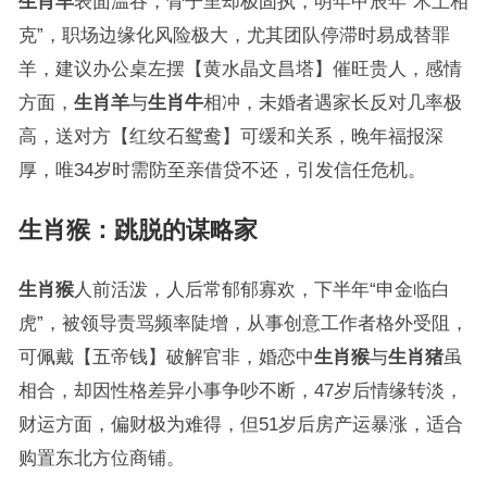
生肖羊
表面温吞，骨子里却极固执，明年甲辰年“木土相
克”，职场边缘化风险极大，尤其团队停滞时易成替罪
羊，建议办公桌左摆【黄水晶文昌塔】催旺贵人，感情
方面，
生肖羊
与
生肖牛
相冲，未婚者遇家长反对几率极
高，送对方【红纹石鸳鸯】可缓和关系，晚年福报深
厚，唯34岁时需防至亲借贷不还，引发信任危机。
生肖猴：跳脱的谋略家
生肖猴
人前活泼，人后常郁郁寡欢，下半年“申金临白
虎”，被领导责骂频率陡增，从事创意工作者格外受阻，
可佩戴【五帝钱】破解官非，婚恋中
生肖猴
与
生肖猪
虽
相合，却因性格差异小事争吵不断，47岁后情缘转淡，
财运方面，偏财极为难得，但51岁后房产运暴涨，适合
购置东北方位商铺。