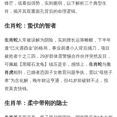
锋芒，或看似强势，实则脆弱，以下解析三个典型生
肖，揭开其双重面孔背后的命理逻辑。
生肖蛇：蛰伏的智者
生肖蛇
人常被误解为阴险，实则擅长运筹帷幄，下半年
逢“巳火遇酉金”的格局，事业易遭小人背后捅刀，项目
被抢者十之三四，29岁群体需警惕合作伙伴突然反目，
可佩戴【黑曜石龙龟】镇压是非，感情上，
生肖蛇
与
生
肖虎
相刑，已婚者恐因子女教育问题争执，需以“母慈子
孝”为念化解，晚年财运亨通，但41岁前破财不止，投
资莫贪快钱。
生肖羊：柔中带刚的隐士