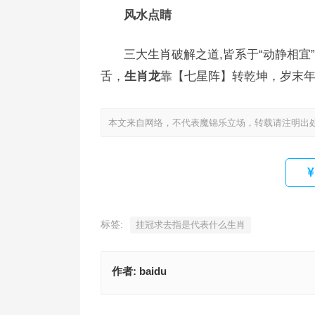
风水点睛
三大生肖破解之道,皆系于“动静相宜
舌，
生肖龙
靠【七星阵】转乾坤，岁末年
本文来自网络，不代表魔锦乐立场，转载请注明出
标签:
挂冠求去指是代表什么生肖
作者:
baidu
挂冠求去指是什么生肖，成语释义与阐释要点
凡胎浊骨指什么生肖，成语深度解