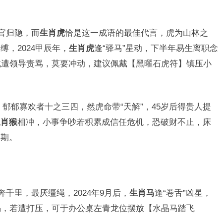
官归隐，而
生肖虎
恰是这一成语的最佳代言，虎为山林之
，2024甲辰年，
生肖虎
逢“驿马”星动，下半年易生离职念
或遭领导责骂，莫要冲动，建议佩戴【黑曜石虎符】镇压小
郁郁寡欢者十之三四，然虎命带“天解”，45岁后得贵人提
生肖猴
相冲，小事争吵若积累成信任危机，恐破财不止，床
可期。
奔千里，最厌缰绳，2024年9月后，
生肖马
逢“卷舌”凶星，
惕，若遭打压，可于办公桌左青龙位摆放【水晶马踏飞