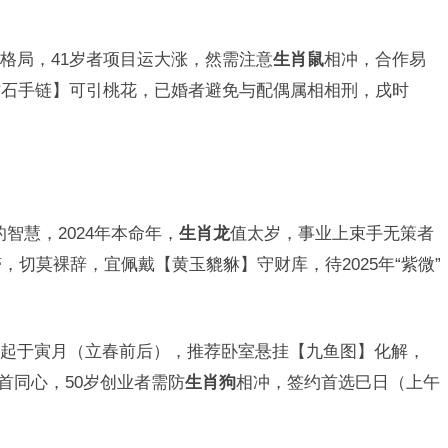
”格局，41岁者项目运大涨，然需注意
生肖鼠
相冲，合作易
纹石手链】可引桃花，已婚者避免与配偶属相相刑，戌时
的智慧，2024年本命年，
生肖龙
值太岁，事业上束手无策者
，切莫裸辞，宜佩戴【黄玉貔貅】守财库，待2025年“紫微”
起于寅月（立春前后），推荐卧室悬挂【九鱼图】化解，
白首同心，50岁创业者需防
生肖狗
相冲，签约首选巳日（上午