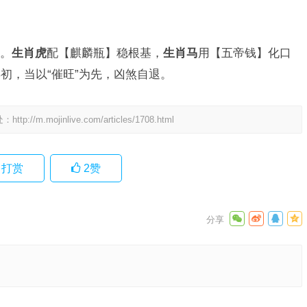
”。
生肖虎
配【麒麟瓶】稳根基，
生肖马
用【五帝钱】化口
初，当以“催旺”为先，凶煞自退。
处：
http://m.mojinlive.com/articles/1708.html
打赏
2
赞
读与应用