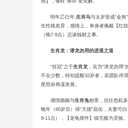
燕】，催旺“禄存”星化解。
明年乙巳年,
生肖马
与太岁形成“金舆
生性格差异，感情上，单身者佩戴【红
（晚7-9点）忌谈钱财之事。
生肖龙：潜龙勿用的进退之道
“挂冠”之于
生肖龙
，实为“潜龙勿用”
不在少数，特别提醒32岁者，若团队停滞
星照命再谋发展。
感情婚姻与
生肖兔
相害，信任危机多
晚年（60岁后）得“天德”庇佑，夫妻可
9-11点），【龙龟摆件】镇宅极为灵验。