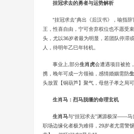
挂冠求去的勇者与运势解析
“挂冠求去”典出《后汉书》，喻指辞
王，性喜自由，宁可舍弃权位也不愿受束缚
头，尤以36岁者最为明显，若团队停滞
人，待明年乙巳年转机。
事业上,部分
生肖虎
会遭遇项目被抢，
携，晚年可成一方领袖，感情婚姻需防
头放置【铜葫芦】聚气，母慈子孝之局
生肖马：烈马脱缰的命理玄机
生肖马
与“挂冠求去”渊源极深——马
职场边缘化者极为难得，29岁者尤需警