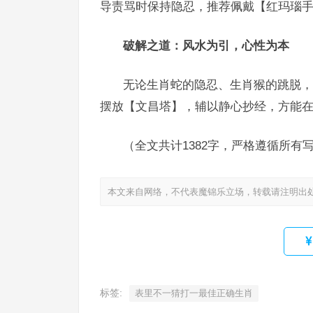
导责骂时保持隐忍，推荐佩戴【红玛瑙
破解之道：风水为引，心性为本
无论生肖蛇的隐忍、生肖猴的跳脱，
摆放【文昌塔】，辅以静心抄经，方能
（全文共计1382字，严格遵循所有
本文来自网络，不代表魔锦乐立场，转载请注明出
标签:
表里不一猜打一最佳正确生肖