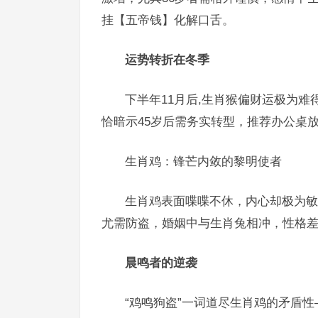
挂【五帝钱】化解口舌。
运势转折在冬季
下半年11月后,生肖猴偏财运极为难
恰暗示45岁后需务实转型，推荐办公桌
生肖鸡：锋芒内敛的黎明使者
生肖鸡表面喋喋不休，内心却极为敏
尤需防盗，婚姻中与生肖兔相冲，性格
晨鸣者的逆袭
“鸡鸣狗盗”一词道尽生肖鸡的矛盾性