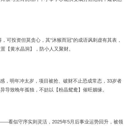
得，可投资但莫贪心，其“沐猴而冠”的成语讽刺虚有其表，
放置【黄水晶洞】，防小人又聚财。
感，明年冲太岁，项目被抢、破财不止恐成常态，33岁者
差异导致晚年孤独，不妨以【粉晶鸳鸯】催旺姻缘。
——看似守序实则灵活，2025年5月后事业运势回升，被领