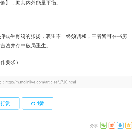
手链】，助其内外能量平衡。
抑或生肖鸡的张扬，表里不一终须调和，三者皆可在书房
在吉凶并存中破局重生。
写作要求）
处：
http://m.mojinlive.com/articles/1710.html
打赏
4
赞