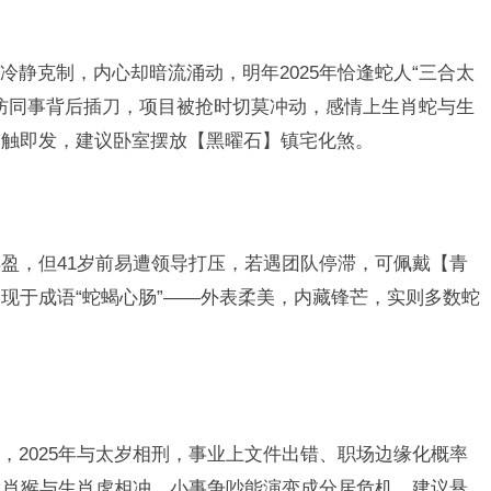
冷静克制，内心却暗流涌动，明年2025年恰逢蛇人“三合太
需防同事背后插刀，项目被抢时切莫冲动，感情上生肖蛇与生
一触即发，建议卧室摆放【黑曜石】镇宅化煞。
丰盈，但41岁前易遭领导打压，若遇团队停滞，可佩戴【青
现于成语“蛇蝎心肠”——外表柔美，内藏锋芒，实则多数蛇
，2025年与太岁相刑，事业上文件出错、职场边缘化概率
生肖猴与生肖虎相冲，小事争吵能演变成分居危机，建议悬