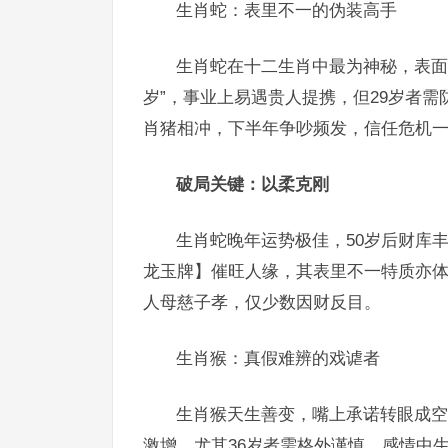
生肖蛇：表里不一的伪装高手
生肖蛇在十二生肖中最为神秘，表面
岁”，事业上易遇贵人提携，但29岁者
肖猪相冲，下半年争吵频发，信任危机
破局关键：以柔克刚
生肖蛇晚年运势极佳，50岁后财库
龙玉牌】催旺人缘，其表里不一特质亦体
人母慈子孝，仅少数因财反目。
生肖猴：真假难辨的戏谑者
生肖猴天生善变，嘴上承诺转眼成空
激增，尤其36岁者需格外谨慎，感情中