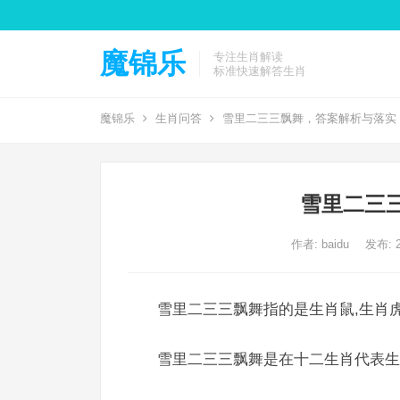
魔锦乐
专注生肖解读
标准快速解答生肖
魔锦乐
生肖问答
雪里二三三飘舞，答案解析与落实
雪里二三
作者:
baidu
发布: 2
雪里二三三飘舞指的是生肖鼠,生肖虎
雪里二三三飘舞是在十二生肖代表生