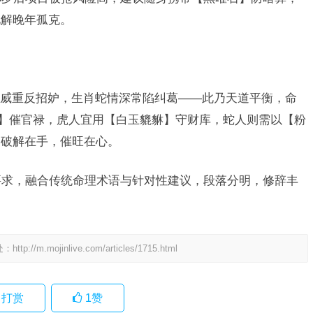
化解晚年孤克。
威重反招妒，生肖蛇情深常陷纠葛——此乃天道平衡，命
瓶】催官禄，虎人宜用【白玉貔貅】守财库，蛇人则需以【粉
，破解在手，催旺在心。
题要求，融合传统命理术语与针对性建议，段落分明，修辞丰
处：
http://m.mojinlive.com/articles/1715.html
打赏
1
赞