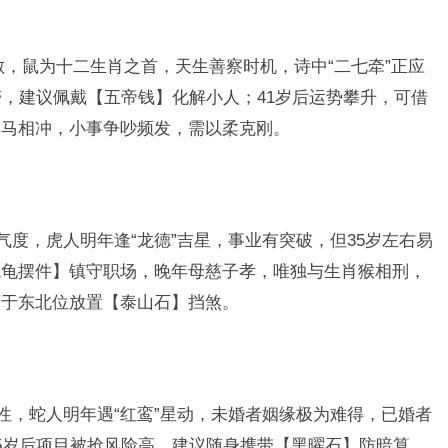
敏，鼠为十二生肖之首，天生善察时机，诗中“二七牵”正应
滞，建议佩戴【五帝钱】化解小人；41岁后运势攀升，可借
肖马相冲，小事争吵频发，需以柔克刚。
气度，虎人明年逢“龙德”吉星，事业有突破，但35岁左右易
龙龟摆件】镇守职场，晚年母慈子孝，唯独与生肖猴相刑，
可于东北位放置【泰山石】挡煞。
性，蛇人明年遇“红鸾”星动，未婚者姻缘极为难得，已婚者
5岁后项目被抢风险高，建议随身携带【黑曜石】防暗算，