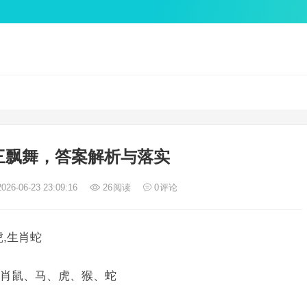
三飘舞，答案解析与落实
026-06-23 23:09:16
26
阅读
0
评论
,生肖蛇
肖鼠、马、虎、猴、蛇