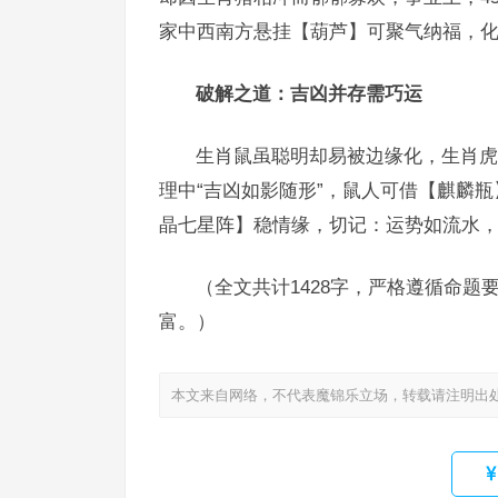
家中西南方悬挂【葫芦】可聚气纳福，
破解之道：吉凶并存需巧运
生肖鼠虽聪明却易被边缘化，生肖虎
理中“吉凶如影随形”，鼠人可借【麒麟
晶七星阵】稳情缘，切记：运势如流水
（全文共计1428字，严格遵循命
富。）
本文来自网络，不代表魔锦乐立场，转载请注明出