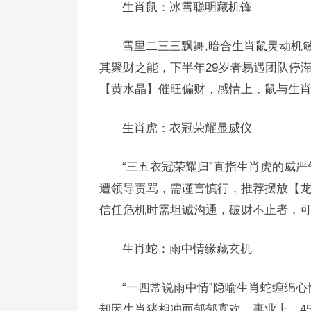
生肖鼠：冰雪聪明藏机锋
雪里二三三飘舞,暗合生肖鼠灵动机
其聚财之能，下半年29岁者易遇团队停
【黄水晶】催旺偏财，感情上，鼠与生
生肖虎：衣冠荣耀显威仪
“三五衣冠荣耀归”直指生肖虎的威严
遭领导责骂，需谨言慎行，推荐摆放【
信任危机时需坦诚沟通，破财不止者，
生肖蛇：雨中情缘藏玄机
“一四常说雨中情”隐喻生肖蛇缠绵心
却因生肖猪相冲而郁郁寡欢，事业上，4