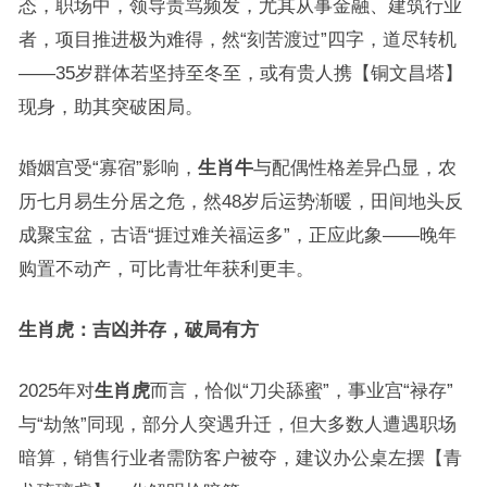
态，职场中，领导责骂频发，尤其从事金融、建筑行业
者，项目推进极为难得，然“刻苦渡过”四字，道尽转机
——35岁群体若坚持至冬至，或有贵人携【铜文昌塔】
现身，助其突破困局。
婚姻宫受“寡宿”影响，
生肖牛
与配偶性格差异凸显，农
历七月易生分居之危，然48岁后运势渐暖，田间地头反
成聚宝盆，古语“捱过难关福运多”，正应此象——晚年
购置不动产，可比青壮年获利更丰。
生肖虎：吉凶并存，破局有方
2025年对
生肖虎
而言，恰似“刀尖舔蜜”，事业宫“禄存”
与“劫煞”同现，部分人突遇升迁，但大多数人遭遇职场
暗算，销售行业者需防客户被夺，建议办公桌左摆【青