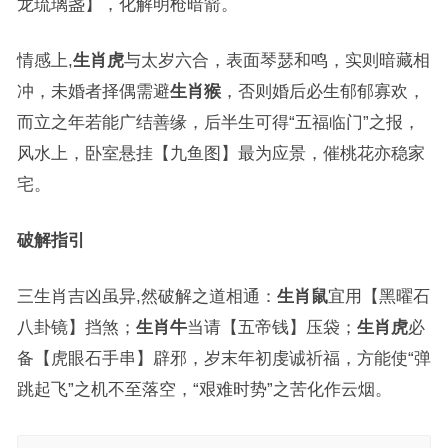
龙琉璃盏】，化解明枪暗箭。
情感上,
生肖虎
与太岁六合，表面琴瑟和鸣，实则暗藏相
冲，未婚者择偶需避
生肖猴
，否则婚后必生郁郁寡欢，
而立之年若能广结善缘，后半生可得“五福临门”之报，
风水上，卧室悬挂【九鱼图】最为应景，催桃花亦稳家
宅。
破解指引
三生肖吉凶虽异,然破解之道相通：
生肖鼠
宜用【黑曜石
八卦镜】挡煞；
生肖牛
当请【五帝钱】压袋；
生肖虎
必
备【虎眼石手串】辟邪，岁末年初虔诚祈福，方能使“弹
跳起飞”之机不至落空，“艰难时势”之苦化作云烟。