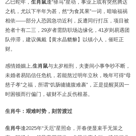
乙巳蛇年，
生肖鼠
逢“驿马”星动，事业上或有突然腾达
之机，尤以下半年为甚，然“为食其果”一词，暗喻福祸
相依——部分人恐因急功近利，反遭同行打压，项目被
抢者十有二三，29岁者需防职场边缘化，41岁则易遇团
队停滞，建议佩戴【黄水晶貔貅】以镇小人，催旺正
财。
感情婚姻上,
生肖鼠
与太岁相刑，夫妻间小事争吵不断，
未婚者易陷信任危机，若能熬过明年立秋，晚年可得“母
慈子孝”之福，所谓“饥肠辘辘腹难裹”，正是提醒莫因一
时困顿而行偏门，破财不止反伤根基。
生肖牛：艰难时势，刻苦渡过
生肖牛
逢2025年“天厄”星照命，开春便显束手无策之