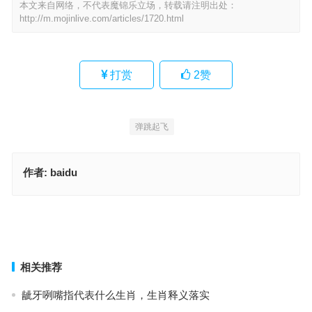
本文来自网络，不代表魔锦乐立场，转载请注明出处：
http://m.mojinlive.com/articles/1720.html
打赏
2
赞
弹跳起飞
作者:
baidu
刀，深入释义与解答
指鹿为马指是什么生肖，成语阐释与应用策略
上一篇
下一篇
相关推荐
龇牙咧嘴指代表什么生肖，生肖释义落实