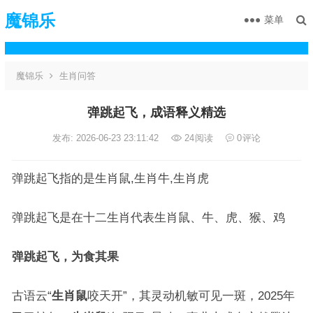
魔锦乐
菜单
魔锦乐
生肖问答
弹跳起飞，成语释义精选
发布: 2026-06-23 23:11:42
24
阅读
0
评论
弹跳起飞指的是生肖鼠,生肖牛,生肖虎
弹跳起飞是在十二生肖代表生肖鼠、牛、虎、猴、鸡
弹跳起飞，为食其果
古语云“
生肖鼠
咬天开”，其灵动机敏可见一斑，2025年