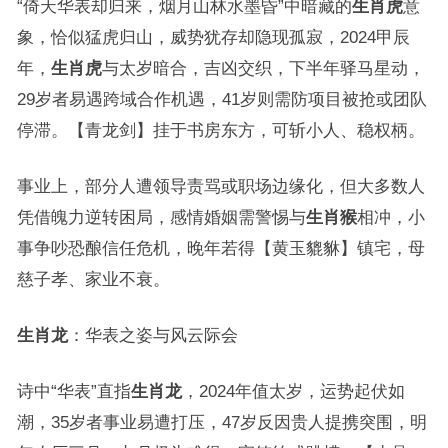
“倚天华表却归来，烟月山林水墨昏”中暗藏的
生肖虎
意
象，恰似猛虎归山，威势犹存却隐现孤寂，2024甲辰
年，
生肖虎
与太岁暗合，吉凶交织，下半年驿马星动，
29岁者易遇跨域合作机遇，41岁则需防项目被抢或团队
停滞。【青龙剑】挂于书房东方，可斩小人、稳权柄。
事业上，部分人遭领导责骂或职场边缘化，但大多数人
凭借魄力逆转困局，感情婚姻需警惕与
生肖猴
相冲，小
事争吵恐酿信任危机，晚年若得【黄玉貔貅】镇宅，母
慈子孝、家业不衰。
生肖龙
：华表之姿与风云际会
诗中“华表”直指
生肖龙
，2024年值太岁，运势起伏如
潮，35岁者事业易遭打压，47岁反因贵人提携突围，明