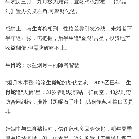
年农历三月、九月极为难得，宜签约或跳槽。【水晶
洞】置办公桌左角,可聚财化煞。
感情上，与
生肖狗
相刑，性格差异引发冷战，未婚者下
半年遇正缘，需把握，后半生逢“金舆”吉星，投资地产
收益翻倍,但需防破财不止。
生肖蛇
：水墨烟月中的隐者智慧
“烟月水墨昏”暗喻
生肖蛇
的蛰伏之态，2025乙巳年，
生
肖蛇
逢“天解”星，31岁者职场郁结一扫而空，43岁则需
防合同纠纷，推荐【黑曜石手串】,贴身佩戴可挡口舌是
非。
婚姻中与
生肖猪
相冲，信任危机多因金钱起，明年夏季
易有旧情复燃，但吉凶参半，晚年购置【五帝钱】埋于