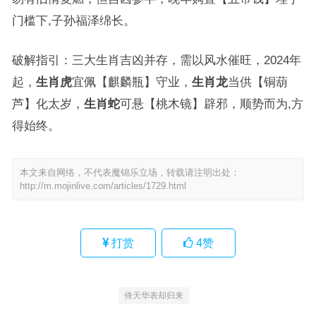
门槛下,子孙福泽绵长。
破解指引：三大生肖吉凶并存，需以风水催旺，2024年
起，
生肖虎
宜佩【麒麟瓶】守业，
生肖龙
当供【铜葫
芦】化太岁，
生肖蛇
可悬【桃木镜】辟邪，顺势而为,方
得始终。
本文来自网络，不代表魔锦乐立场，转载请注明出处：
http://m.mojinlive.com/articles/1729.html
打赏
4
赞
倚天华表却归来