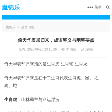
魔锦乐
菜单
魔锦乐
生肖问答
倚天华表却归来，成语释义与阐释要点
发布: 2026-06-23 23:15:26
34
阅读
0
评论
倚天华表却归来指的是生肖虎,生肖蛇,生肖龙
倚天华表却归来是在十二生肖代表生肖虎、猴、龙、
狗、蛇
生肖虎
：山林霸主与命运浮沉