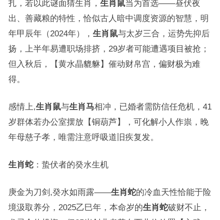
扎，若以此谜面猜生肖，
生肖鼠
当为首选——昼伏夜
出、善藏粮的特性，恰似古人暗中调度资源的智慧，明
年甲辰年（2024年），
生肖鼠
与太岁三合，运势先抑后
扬，上半年易遭职场排挤，29岁者可能遭遇项目被抢；
但入秋后，【黄水晶貔貅】催动财帛宫，偏财极为难
得。
感情上,
生肖鼠
与
生肖马
相冲，已婚者需防信任危机，41
岁群体若办公室摆放【铜葫芦】，可化解小人作祟，晚
年母慈子孝，唯需注意呼吸道旧疾复发。
生肖蛇
：蛰伏者的癸水生机
庚金为刀剑,癸水如雨露——
生肖蛇
的冷血天性恰能于险
境汲取养分，2025乙巳年，本命岁的
生肖蛇
破财不止，