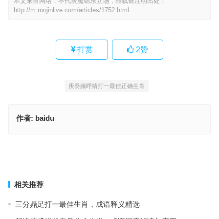
本文来自网络，不代表魔锦乐立场，转载请注明出处：
http://m.mojinlive.com/articles/1752.html
打赏
2
赞
庚癸频呼猜打一最佳正确生肖
作者:
baidu
庚癸频呼打一准确生肖，成语含义精解
冲锋陷阵指代表是什么生肖，最新词语解析与释义
上一篇
下一篇
相关推荐
三分鼎足打一最佳生肖，成语释义精选