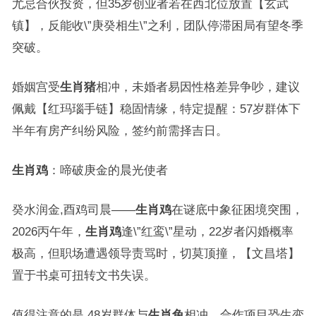
尤忌合伙投资，但35岁创业者若在西北位放置【玄武
镇】，反能收\”庚癸相生\”之利，团队停滞困局有望冬季
突破。
婚姻宫受
生肖猪
相冲，未婚者易因性格差异争吵，建议
佩戴【红玛瑙手链】稳固情缘，特定提醒：57岁群体下
半年有房产纠纷风险，签约前需择吉日。
生肖鸡
：啼破庚金的晨光使者
癸水润金,酉鸡司晨——
生肖鸡
在谜底中象征困境突围，
2026丙午年，
生肖鸡
逢\”红鸾\”星动，22岁者闪婚概率
极高，但职场遭遇领导责骂时，切莫顶撞，【文昌塔】
置于书桌可扭转文书失误。
值得注意的是,48岁群体与
生肖兔
相冲，合作项目恐生变