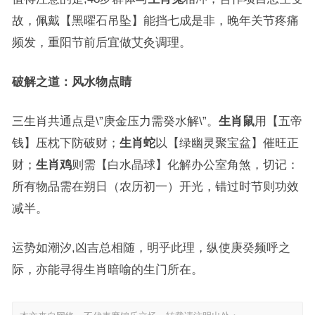
故，佩戴【黑曜石吊坠】能挡七成是非，晚年关节疼痛
频发，重阳节前后宜做艾灸调理。
破解之道：风水物点睛
三生肖共通点是\”庚金压力需癸水解\”。
生肖鼠
用【五帝
钱】压枕下防破财；
生肖蛇
以【绿幽灵聚宝盆】催旺正
财；
生肖鸡
则需【白水晶球】化解办公室角煞，切记：
所有物品需在朔日（农历初一）开光，错过时节则功效
减半。
运势如潮汐,凶吉总相随，明乎此理，纵使庚癸频呼之
际，亦能寻得生肖暗喻的生门所在。