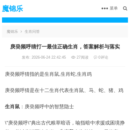
魔锦乐
菜单
魔锦乐
生肖问答
庚癸频呼猜打一最佳正确生肖，答案解析与落实
发布: 2026-06-24 22:42:45
27
阅读
0
评论
庚癸频呼猜指的是生肖鼠,生肖蛇,生肖鸡
庚癸频呼猜是在十二生肖代表生肖鼠、马、蛇、猪、鸡
生肖鼠
：庚癸频呼中的智慧隐士
\”庚癸频呼\”典出古代粮草暗语，喻指暗中求援或困境挣