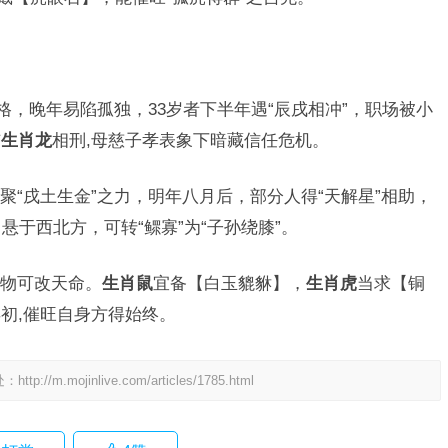
格，晚年易陷孤独，33岁者下半年遇“辰戌相冲”，职场被小
与
生肖龙
相刑,母慈子孝表象下暗藏信任危机。
“戌土生金”之力，明年八月后，部分人得“天解星”相助，
悬于西北方，可转“鳏寡”为“子孙绕膝”。
物可改天命。
生肖鼠
宜备【白玉貔貅】，
生肖虎
当求【铜
初,催旺自身方得始终。
处：
http://m.mojinlive.com/articles/1785.html