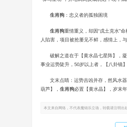
生肖狗
：忠义者的孤独困境
生肖狗
重情重义，却因“戌土克水”命
人陷害，项目被抢屡见不鲜，感情上，
破解之道在于【黄水晶七星阵】，凝聚
事业运势陡升，50岁以上者，【八卦镜】
文末点睛：运势吉凶并存，然风水器
葫芦】，
生肖狗
必置【黄水晶】，岁末年
本文来自网络，不代表魔锦乐立场，转载请注明出