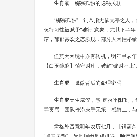
生肖鼠
：鳏寡孤独的隐秘关联
“鳏寡孤独”一词常指无依无靠之人，
夜行习性被赋予“独行”意象，尤其下半年，
滞，郁郁寡欢之态频现，部分人因性格敏
但莫大困境中亦有转机，明年甲辰年
【白玉貔貅】镇守财库，破解“破财不止
生肖虎
：孤傲背后的命理密码
生肖虎
天生威仪，然“虎落平阳”时，
导责骂，团队停滞束手无策，感情上，
需格外留意明年农历七月，【铜葫芦
“驿马星动”，异地调岗反成机遇，晚年佩