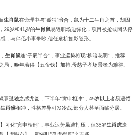
而
生肖鼠
在命理中与“孤独”暗合，鼠为十二生肖之首，却因
29岁和41岁的
生肖鼠
易遇职场边缘化，项目被抢或团队停
感，与伴侣小事争吵,信任危机如影随形。
，
生肖鼠
逢“子辰半合”，事业运势将现“柳暗花明”，推荐
”之局，晚年若得【五帝钱】加持,母慈子孝场景极为难得。
鳏寡孤独之感尤甚，下半年“寅申相冲”，45岁以上者易遭领
与
生肖猴
相冲，性格差异引发冷战,部分人甚至面临分居。
】可化“寅申相刑”，事业运势虽遭打压，但35岁
生肖虎
逢
戴【虎眼石】，能催旺“孤虎得群”之吉兆。