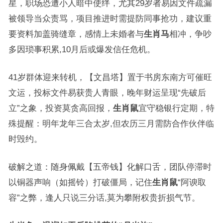
星，职场恐遭小人暗中使绊，尤其29岁者易因文件疏漏
被领导当众责骂，项目推进时需提防同事抢功，建议重
要资料加盖骑缝章，感情上未婚者与
生肖马
相冲，争吵
多因琐事积累,10月后或爆发信任危机。
41岁群体迎来转机，【文昌塔】置于书房东南方可催旺
文运，投标文件易获贵人青眼，晚年财运呈现“先破后
立”之象，投资莫贪高回报，
生肖鼠
宜守稳银行定期，特
殊提醒：明年龙年三合太岁,但农历三月需防合作伙伴临
时毁约。
破解之道：随身佩戴【五帝钱】化解口舌，团队停滞时
以铜器声响（如摇铃）打破僵局，记住
生肖鼠
“阿谀取
容”之弊，逢人只说三分话,莫为攀附权贵折损气节。