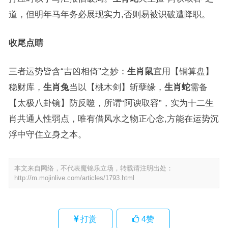
道，但明年马年务必展现实力,否则易被识破遭降职。
收尾点睛
三者运势皆含“吉凶相倚”之妙：
生肖鼠
宜用【铜算盘】
稳财库，
生肖兔
当以【桃木剑】斩孽缘，
生肖蛇
需备
【太极八卦镜】防反噬，所谓“阿谀取容”，实为十二生
肖共通人性弱点，唯有借风水之物正心念,方能在运势沉
浮中守住立身之本。
本文来自网络，不代表魔锦乐立场，转载请注明出处：
http://m.mojinlive.com/articles/1793.html
打赏
4
赞