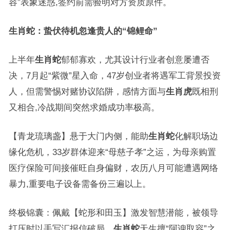
容”表象迷惑,签约前需验明对方资质原件。
生肖蛇：蛰伏待机忽逢贵人的“锦鲤命”
上半年
生肖蛇
郁郁寡欢，尤其设计行业者创意屡遭否
决，7月起“紫微”星入命，47岁创业者将遇军工背景投资
人，但需警惕对赌协议陷阱，感情方面与
生肖虎
既相刑
又相合,冷战期间突然求婚成功率极高。
【青龙琉璃盏】悬于大门内侧，能助
生肖蛇
化解职场边
缘化危机，33岁群体迎来“母慈子孝”之运，为母亲购置
医疗保险可间接催旺自身偏财，农历八月可能遭遇网络
暴力,重要电子设备需备份三遍以上。
终极锦囊：佩戴【蛇形和田玉】激发智慧潜能，被领导
打压时以手写汇报信破局。
生肖蛇
天生擅“阿谀取容”之