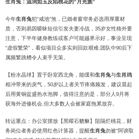
生肖兔：温润如玉反陷桃花的“月光族”
今年
生肖兔
犯“咸池”煞，已婚者窗帘务必选用厚重材
质，否则易因暧昧短信引发夫妻冷战，35岁女性格外要
注意，下半年健身教练或客户可能越界示好，事业呈现
“虚假繁荣”，看似项目众多实则回款艰难,团队中90后下
属频繁跳槽令人束手无策。
【粉水晶球】置于卧室西北角，能缓和
生肖兔
与
生肖鸡
相冲带来的戾气，50岁以上者关节疼痛频发，建议晨起
后用黄铜盆盛热水泡脚，值得注意的是，部分人9月将
获海外进修机会,但大多数人会被家庭拖累放弃。
转运重点：办公室摆放【黑曜石貔貅】阻隔烂桃花，财
务岗位者务必使用红色计算器，提醒
生肖兔
勿被“阿谀取