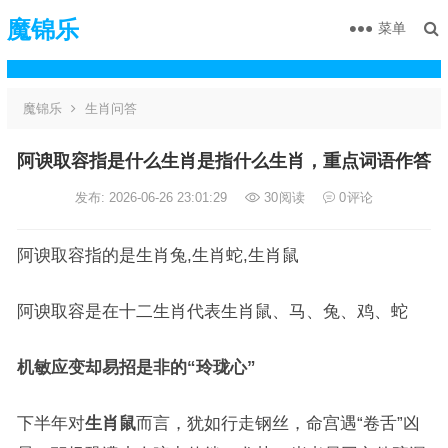
魔锦乐
菜单
魔锦乐
生肖问答
阿谀取容指是什么生肖是指什么生肖，重点词语作答
发布: 2026-06-26 23:01:29
30
阅读
0
评论
阿谀取容指的是生肖兔,生肖蛇,生肖鼠
阿谀取容是在十二生肖代表生肖鼠、马、兔、鸡、蛇
机敏应变却易招是非的“玲珑心”
下半年对
生肖鼠
而言，犹如行走钢丝，命宫遇“卷舌”凶