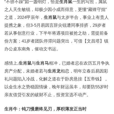
“不骄不躁”如一盏明灯，恰是
生肖鼠
一生的写照，属鼠
之人天生敏锐，却极少因小成而得意，更懂“藏锋守拙”
之道，2024甲辰年，
生肖鼠
与太岁半合，事业上有贵人
提携之象，但3-5月易因言辞尖锐遭同事排挤，29岁者
若从事创意行业，下半年将遇项目被抢之劫，需提前备
份方案；41岁者团队停滞问题突出，可借【文昌塔】镇
办公桌东南角，催动文书运。
感情上,
生肖鼠
与
生肖马
相冲，已婚者忌在农历五月争执
房产分配，未婚者若与
生肖龙
相恋，明年立春后易因彩
礼问题陷入冷战，化解之道在于卧房悬挂【五帝钱】，
以金生水之势稳固情缘，晚年财运虽丰，却要防55岁时
亲友借贷引发的破财不止，投资宜选不动产。
生肖牛：钝刀慢磨终见刃，厚积薄发正当时