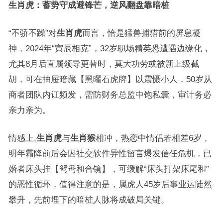
生肖虎：蓄势守成避锋芒，逆风翻盘靠暗桩
“不骄不躁”对
生肖虎
而言，恰是猛兽捕猎前的屏息凝
神，2024年“寅辰相克”，32岁职场精英恐遭遇边缘化，
尤其8月后直属领导更替时，莫大功劳或被新上级截
胡，可在抽屉暗藏【黑曜石虎牌】以震慑小人，50岁从
商者团队内讧频发，需防财务总监中饱私囊，审计务必
亲力亲为。
情感上,
生肖虎
与
生肖猴
相冲，热恋中情侣若相差6岁，
明年霜降前后会因社交软件异性留言爆发信任危机，已
婚者床头挂【鸳鸯和合镜】，可缓解“床头打架床尾和”
的恶性循环，值得注意的是，属虎人45岁后事业运陡然
攀升，先前埋下的暗桩人脉将成破局关键。