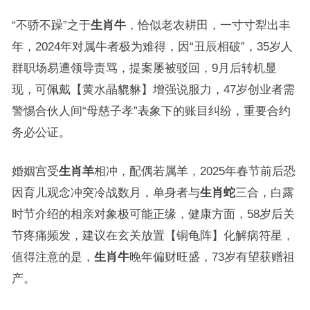
“不骄不躁”之于
生肖牛
，恰似老农耕田，一寸寸犁出丰
年，2024年对属牛者极为难得，因“丑辰相破”，35岁人
群职场易遭领导责骂，提案屡被驳回，9月后转机显
现，可佩戴【黄水晶貔貅】增强说服力，47岁创业者需
警惕合伙人间“母慈子孝”表象下的账目纠纷，重要合约
务必公证。
婚姻宫受
生肖羊
相冲，配偶若属羊，2025年春节前后恐
因育儿观念冲突冷战数月，单身者与
生肖蛇
三合，白露
时节介绍的相亲对象极可能正缘，健康方面，58岁后关
节疼痛频发，建议在玄关放置【铜龟阵】化解病符星，
值得注意的是，
生肖牛
晚年偏财旺盛，73岁有望获赠祖
产。