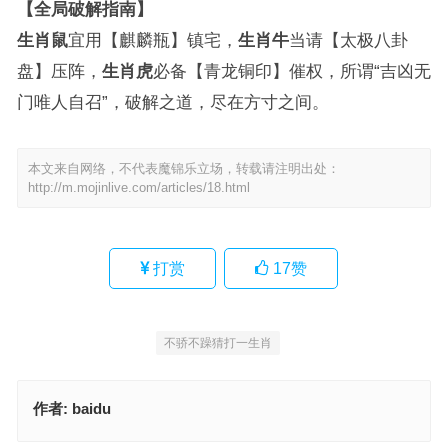
【全局破解指南】
生肖鼠
宜用【麒麟瓶】镇宅，
生肖牛
当请【太极八卦
盘】压阵，
生肖虎
必备【青龙铜印】催权，所谓“吉凶无
门唯人自召”，破解之道，尽在方寸之间。
本文来自网络，不代表魔锦乐立场，转载请注明出处：
http://m.mojinlive.com/articles/18.html
打赏
17
赞
不骄不躁猜打一生肖
作者:
baidu