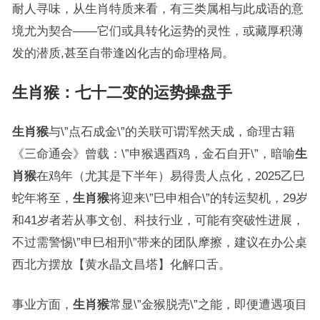
耐人寻味，从生肖特质来看，有三类属相与此成语的意
境尤为契合——它们或具转化运势的灵性，或藏厚积薄
发的潜质,甚至自带逢凶化吉的命理格局。
生肖猴：七十二变的运势操盘手
生肖猴
与\”点石成金\”的关联可谓浑然天成，命理古籍
《三命通会》曾载：\”申猴遇酉鸡，金石自开\”，暗喻
生
肖猴
在鸡年（尤其是下半年）易得贵人点化，2025乙巳
蛇年将至，
生肖猴
将迎来\”巳申相合\”的转运契机，29岁
和41岁者若从事文创、科技行业，可能有突破性进展，
不过需警惕\”申巳相刑\”带来的团队摩擦，建议在办公桌
西北方摆放【黄水晶文昌塔】化解口舌。
事业方面，
生肖猴
常显\”金猴脱壳\”之能，即便遭遇项目