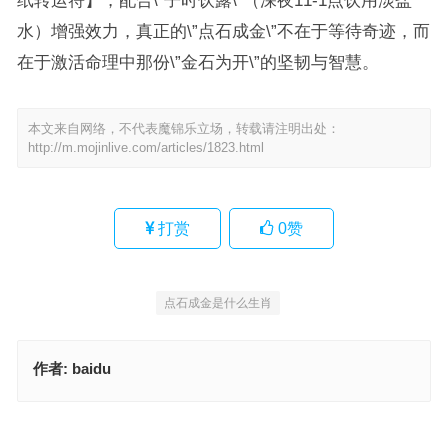
纸转运符】，配合\”子时饮露\”（深夜11-1点饮用淡盐
水）增强效力，真正的\”点石成金\”不在于等待奇迹，而
在于激活命理中那份\”金石为开\”的坚韧与智慧。
本文来自网络，不代表魔锦乐立场，转载请注明出处：
http://m.mojinlive.com/articles/1823.html
打赏
0
赞
点石成金是什么生肖
作者:
baidu
点石成金指代表什么生肖，经典词语释义解答
点石成金是指什么生肖，成语释义详解
上一篇