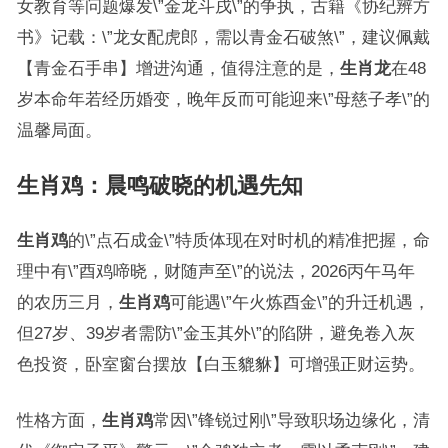
女教育等问题爆发\”金龙斗戌\”的争执，古籍《协纪辨方
书》记载：\”龙女配虎郎，需以青金石破煞\”，建议佩戴
【青金石手串】增进沟通，值得注意的是，
生肖龙
在48
岁本命年若经历婚变，晚年反而可能迎来\”母慈子孝\”的
温馨局面。
生肖鸡：晨鸣破晓的机遇先知
生肖鸡
的\”点石成金\”特质体现在对时机的精准把握，命
理中有\”酉鸡啼晓，财随声至\”的说法，2026丙午马年
的农历三月，
生肖鸡
可能遇\”午火炼酉金\”的升迁机遇，
但27岁、39岁者需防\”金玉其外\”的陷阱，避免卷入灰
色投资，卧室窗台摆放【白玉貔貅】可增强正财运势。
性格方面，
生肖鸡
常因\”锋锐过刚\”导致职场边缘化，清