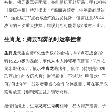
被抢、领导责骂等困境，亦能借机开辟新局，明代相书
《柳庄神相》特别指出：\”猴面尖颐者，中年后必显达
\”，这正应了\”点石成金\”的后发优势，但需注意35-44
岁间的三次重大抉择，错误判断可能导致\”破财不止\”。
生肖龙：腾云驾雾的时运掌控者
生肖龙
天生自带\”化煞为权\”的命格，与\”点石成金\”的
转化之力极为匹配，宋代风水大师赖布衣曾言：\”辰龙
见水即化金\”，预示
生肖龙
遇猪年、鼠年（特别是2029
己酉鸡年的农历八月）财运暴涨，不过明年甲辰龙年正
值\”值太岁\”，32岁者要当心合作伙伴反目，可在客厅东
南角放置【铜制聚宝盆】镇守财库。
感情婚姻上，
生肖龙
与
生肖狗
相冲，易因房产投资、子