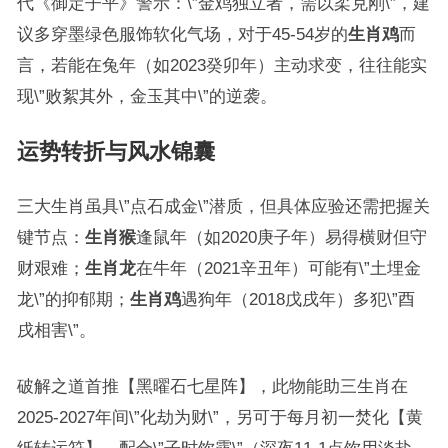
代《御定子平》警示：\”金鸡独立者，需以柔克刚\”，建
议多穿墨绿色服饰软化气场，对于45-54岁的
生肖鸡
而
言，若能在兔年（如2023癸卯年）主动求变，往往能实
现\”败絮其外，金玉其中\”的逆袭。
运势转折与风水锦囊
三大生肖虽具\”点石成金\”潜质，但具体应验还需把握关
键节点：
生肖猴
逢鼠年（如2020庚子年）易得横财但守
财艰难；
生肖龙
在牛年（2021辛丑年）可能有\”土埋金
龙\”的抑郁期；
生肖鸡
遇狗年（2018戊戌年）多犯\”酉
戌相害\”。
破解之道首推【黑曜石七星阵】，此物能助三生肖在
2025-2027年间\”化劫为财\”，另可于每月初一焚化【黄