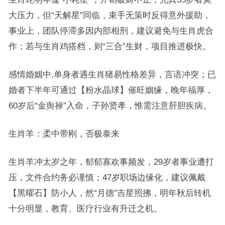
大压力，但“天解星”同临，束手无策时反得意外援助，
事业上，团队停滞多因内部相刑，建议避免与生肖虎合
作；若与生肖鸡搭档，则“三合”生财，项目推进极快。
感情婚姻中,单身者遇生肖猪易性格差异，言语冲突；已
婚者下半年可通过【粉水晶球】催旺姻缘，晚年福厚，
60岁后“金舆禄”入命，子孙贤孝，惟需注意肝胆疾病。
生肖羊：柔中带刚，否极泰来
生肖羊冲太岁之年，郁郁寡欢事频发，29岁者事业遭打
压，文件合约务必谨慎；47岁职场边缘化，建议佩戴
【黑曜石】防小人，然“月德”吉星照拂，明年秋后转机
十分明显，教育、医疗行业有升迁之机。