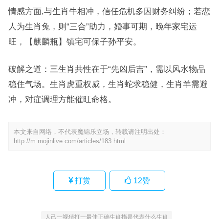
情感方面,与生肖牛相冲，信任危机多因财务纠纷；若恋
人为生肖兔，则“三合”助力，婚事可期，晚年家宅运
旺，【麒麟瓶】镇宅可保子孙平安。
破解之道：三生肖共性在于“先凶后吉”，需以风水物品
稳住气场。生肖虎重权威，生肖蛇求稳健，生肖羊需避
冲，对症调理方能催旺命格。
本文来自网络，不代表魔锦乐立场，转载请注明出处：
http://m.mojinlive.com/articles/183.html
打赏
12
赞
人己一视猜打一最佳正确生肖指是代表什么生肖