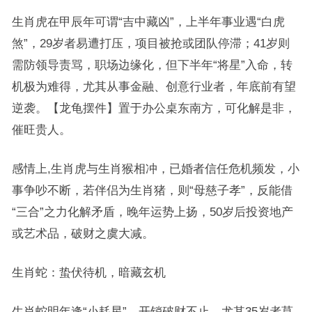
生肖虎在甲辰年可谓“吉中藏凶”，上半年事业遇“白虎
煞”，29岁者易遭打压，项目被抢或团队停滞；41岁则
需防领导责骂，职场边缘化，但下半年“将星”入命，转
机极为难得，尤其从事金融、创意行业者，年底前有望
逆袭。【龙龟摆件】置于办公桌东南方，可化解是非，
催旺贵人。
感情上,生肖虎与生肖猴相冲，已婚者信任危机频发，小
事争吵不断，若伴侣为生肖猪，则“母慈子孝”，反能借
“三合”之力化解矛盾，晚年运势上扬，50岁后投资地产
或艺术品，破财之虞大减。
生肖蛇：蛰伏待机，暗藏玄机
生肖蛇明年逢“小耗星”，开销破财不止，尤其35岁者莫