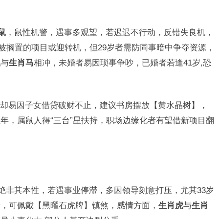
鼠
，鼠性机警，遇事多观望，若迟迟不行动，反错失良机，
原被搁置的项目或迎转机，但29岁者需防同事暗中争夺资源，
鼠
与
生肖马
相冲，未婚者易因琐事争吵，已婚者若逢41岁,恐
却易因子女借贷破财不止，建议书房摆放【黄水晶树】，
年，属鼠人得“三台”星扶持，职场边缘化者有望借新项目翻
”绝非其本性，若遇事业停滞，多因领导刻意打压，尤其33岁
际，可佩戴【黑曜石虎牌】镇煞，感情方面，
生肖虎
与
生肖