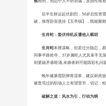
猴
相刑，热恋中人不听劝诫，反因性格差
后半生财运起伏剧烈，50岁后投资需
破，推荐卧室悬挂【五帝钱】，既能聚财
生肖蛇：蛰伏待机反遭他人截胡
生肖蛇
本擅谋略，但若过分隐忍，易
同事半路抢夺，37岁属蛇人尤其束手无
则婆媳矛盾暗涌,未婚者则可能因彩礼问
晚年健康需防脾胃湿寒，建议厨房放置
被责骂过的职场人士有望晋升，切记：蛇
破解之道：风水为引，行动为纲