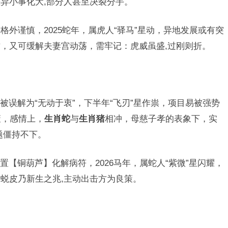
异小事化大,部分人甚至决裂分手。
格外谨慎，2025蛇年，属虎人“驿马”星动，异地发展或有突
，又可缓解夫妻宫动荡，需牢记：虎威虽盛,过刚则折。
被误解为“无动于衷”，下半年“飞刃”星作祟，项目易被强势
策，感情上，
生肖蛇
与
生肖猪
相冲，母慈子孝的表象下，实
题僵持不下。
【铜葫芦】化解病符，2026马年，属蛇人“紫微”星闪耀，
蜕皮乃新生之兆,主动出击方为良策。