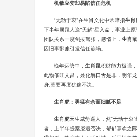
机敏应变却易陷信任危机
“无动于衷”在生肖文化中常暗指
生肖
下半年属鼠人逢“天解”星入命，事业上
团队关系一度剑拔弩张，感情上，
生肖
因旧事翻账引发信任崩塌。
晚年运势中，
生肖鼠
积财能力极强，
此物催旺文昌，兼化解口舌是非，明年龙
身,莫要再度犹豫不决。
生肖虎：勇猛有余而细腻不足
生肖虎
天生威势逼人，然“无动于衷
者，上半年提案屡遭否决，郁郁寡欢之