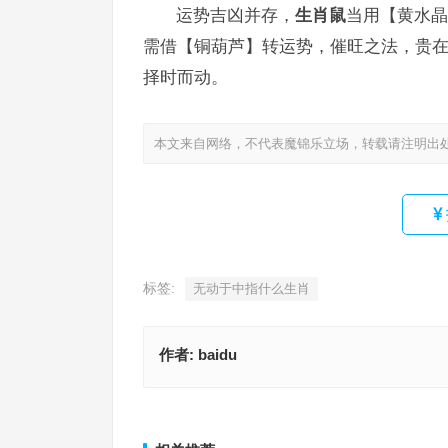
运势吉凶并存，
生肖鼠
当用【黄水晶
需借【铜葫芦】转运势，催旺之法，贵在
择时而动。
本文来自网络，不代表魔锦乐立场，转载请注明出
标签:
无动于中指什么生肖
作者:
baidu
秉烛夜游是什么生肖，准确释义与落实
涤瑕荡秽指是什么生肖，准确释
上一篇