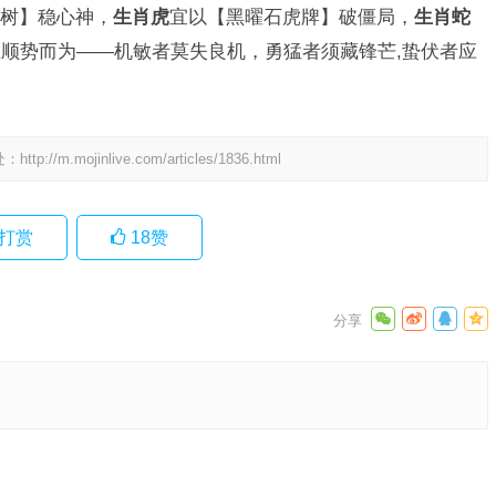
树】稳心神，
生肖虎
宜以【黑曜石虎牌】破僵局，
生肖蛇
顺势而为——机敏者莫失良机，勇猛者须藏锋芒,蛰伏者应
处：
http://m.mojinlive.com/articles/1836.html
打赏
18
赞
义与落实
下一篇