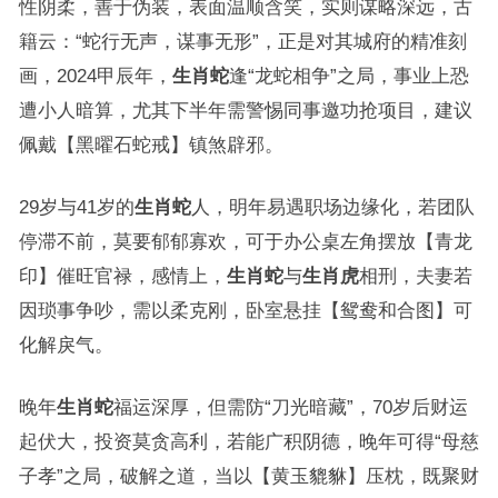
性阴柔，善于伪装，表面温顺含笑，实则谋略深远，古
籍云：“蛇行无声，谋事无形”，正是对其城府的精准刻
画，2024甲辰年，
生肖蛇
逢“龙蛇相争”之局，事业上恐
遭小人暗算，尤其下半年需警惕同事邀功抢项目，建议
佩戴【黑曜石蛇戒】镇煞辟邪。
29岁与41岁的
生肖蛇
人，明年易遇职场边缘化，若团队
停滞不前，莫要郁郁寡欢，可于办公桌左角摆放【青龙
印】催旺官禄，感情上，
生肖蛇
与
生肖虎
相刑，夫妻若
因琐事争吵，需以柔克刚，卧室悬挂【鸳鸯和合图】可
化解戾气。
晚年
生肖蛇
福运深厚，但需防“刀光暗藏”，70岁后财运
起伏大，投资莫贪高利，若能广积阴德，晚年可得“母慈
子孝”之局，破解之道，当以【黄玉貔貅】压枕，既聚财