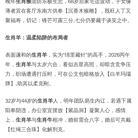
晚年
生肖猴
需防乐极生悲，68岁后家宅运波动，子女缘
薄者宜在客厅东南方供奉【沉香木猴雕】，既旺人丁又
聚福寿，切记：锋芒可露三分,七分仍要藏于谈笑之中。
生肖羊：温柔陷阱的布局者
表面谦和的
生肖羊
，实为“绵里藏针”的高手，2026丙午
年，
生肖羊
与太岁六合，看似吉星高照，却暗含竞争压
力，职场遭遇打压时，可在公文包暗格放入【白羊玛瑙
牌】,助其以柔克刚。
32岁与44岁的
生肖羊
人，明年团队易生内讧，若遇下属
阳奉阴违，办公室宜摆放【紫晶洞】凝聚人心，感情
上，
生肖羊
与
生肖牛
相冲，婚前需合八字，婚后可共戴
【红绳三合珠】化解刑克。