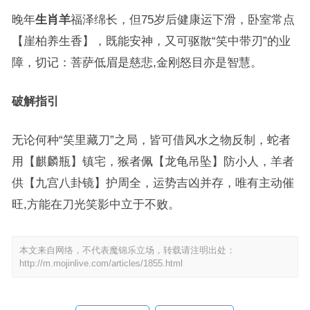
晚年
生肖羊
福泽绵长，但75岁后健康运下滑，卧室常点
【崖柏养生香】，既能安神，又可驱散“笑中带刃”的业
障，切记：菩萨低眉是慈悲,金刚怒目亦是智慧。
破解指引
无论何种“笑里藏刀”之局，皆可借风水之物反制，蛇者
用【麒麟瓶】镇宅，猴者佩【龙龟吊坠】防小人，羊者
供【九宫八卦镜】护周全，运势吉凶并存，唯有主动催
旺,方能在刀光笑影中立于不败。
本文来自网络，不代表魔锦乐立场，转载请注明出处：
http://m.mojinlive.com/articles/1855.html