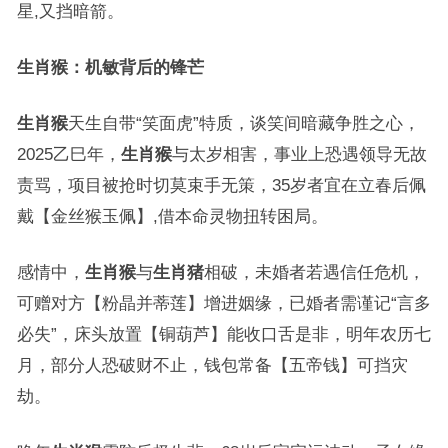
星,又挡暗箭。
生肖猴：机敏背后的锋芒
生肖猴
天生自带“笑面虎”特质，谈笑间暗藏争胜之心，
2025乙巳年，
生肖猴
与太岁相害，事业上恐遇领导无故
责骂，项目被抢时切莫束手无策，35岁者宜在立春后佩
戴【金丝猴玉佩】,借本命灵物扭转困局。
感情中，
生肖猴
与
生肖猪
相破，未婚者若遇信任危机，
可赠对方【粉晶并蒂莲】增进姻缘，已婚者需谨记“言多
必失”，床头放置【铜葫芦】能收口舌是非，明年农历七
月，部分人恐破财不止，钱包常备【五帝钱】可挡灾
劫。