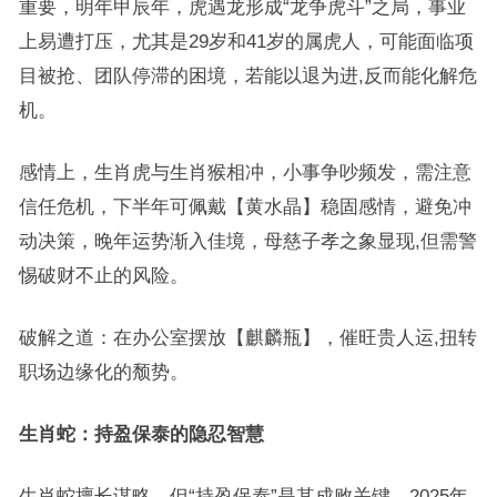
重要，明年甲辰年，虎遇龙形成“龙争虎斗”之局，事业
上易遭打压，尤其是29岁和41岁的属虎人，可能面临项
目被抢、团队停滞的困境，若能以退为进,反而能化解危
机。
感情上，生肖虎与生肖猴相冲，小事争吵频发，需注意
信任危机，下半年可佩戴【黄水晶】稳固感情，避免冲
动决策，晚年运势渐入佳境，母慈子孝之象显现,但需警
惕破财不止的风险。
破解之道：在办公室摆放【麒麟瓶】，催旺贵人运,扭转
职场边缘化的颓势。
生肖蛇：持盈保泰的隐忍智慧
生肖蛇擅长谋略，但“持盈保泰”是其成败关键，2025年