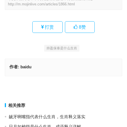
http://m.mojinlive.com/articles/1866.html
打赏
8
赞
持盈保泰是什么生肖
作者:
baidu
持盈保泰打一精准什么正确生肖，词语释义与落实
持盈保泰猜打一最佳正确生肖，词语解释全面实施
上一篇
下一篇
相关推荐
龇牙咧嘴指代表什么生肖，生肖释义落实
日月如梭指是什么生肖，成语释义详解