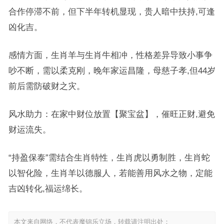
合作停滞不前，但下半年转机显现，贵人暗中扶持,可逢
凶化吉。
感情方面，生肖羊与生肖牛相冲，性格差异导致小事争
吵不断，需以柔克刚，晚年家运昌隆，母慈子孝,但44岁
前后需防破财之灾。
风水助力：在家中财位放置【聚宝盆】，催旺正财,避免
财运流失。
“持盈保泰”需结合生肖特性，生肖虎以勇制胜，生肖蛇
以智化险，生肖羊以德服人，若能善用风水之物，定能
吉凶转化,福运绵长。
本文来自网络，不代表魔锦乐立场，转载请注明出处：