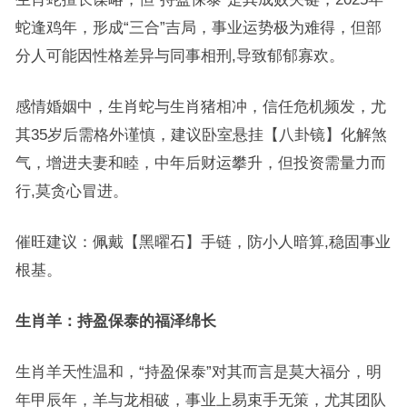
蛇逢鸡年，形成“三合”吉局，事业运势极为难得，但部
分人可能因性格差异与同事相刑,导致郁郁寡欢。
感情婚姻中，生肖蛇与生肖猪相冲，信任危机频发，尤
其35岁后需格外谨慎，建议卧室悬挂【八卦镜】化解煞
气，增进夫妻和睦，中年后财运攀升，但投资需量力而
行,莫贪心冒进。
催旺建议：佩戴【黑曜石】手链，防小人暗算,稳固事业
根基。
生肖羊：持盈保泰的福泽绵长
生肖羊天性温和，“持盈保泰”对其而言是莫大福分，明
年甲辰年，羊与龙相破，事业上易束手无策，尤其团队