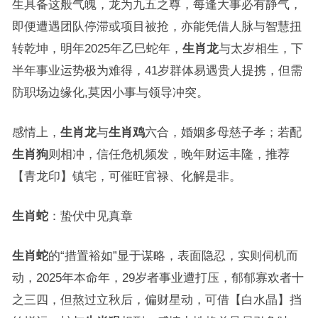
生具备这般气魄，龙为九五之尊，每逢大事必有静气，
即便遭遇团队停滞或项目被抢，亦能凭借人脉与智慧扭
转乾坤，明年2025年乙巳蛇年，
生肖龙
与太岁相生，下
半年事业运势极为难得，41岁群体易遇贵人提携，但需
防职场边缘化,莫因小事与领导冲突。
感情上，
生肖龙
与
生肖鸡
六合，婚姻多母慈子孝；若配
生肖狗
则相冲，信任危机频发，晚年财运丰隆，推荐
【青龙印】镇宅，可催旺官禄、化解是非。
生肖蛇
：蛰伏中见真章
生肖蛇
的“措置裕如”显于谋略，表面隐忍，实则伺机而
动，2025年本命年，29岁者事业遭打压，郁郁寡欢者十
之三四，但熬过立秋后，偏财星动，可借【白水晶】挡