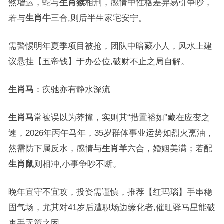
煞增运，蛇与
生肖猴
相刑，感情中性格差异易引争吵，
若与
生肖牛
三合,则后半生家宅安宁。
需警惕明年夏季项目被抢，团队中暗藏小人，风水上建
议悬挂【五帝钱】于办公位,破财不止之局自解。
生肖马
：疾驰亦有静水深流
生肖马
常被误以为莽撞，实则其“措置裕如”藏在应变之
速，2026年丙午马年，35岁群体事业运势如烈火烹油，
然需防下属反水，感情与
生肖羊
六合，婚姻美满；若配
生肖鼠
则相冲,小事争吵不断。
晚年宜守不宜攻，投资需谨慎，推荐【红玛瑙】手串稳
固气场，尤其对41岁后遭职场边缘化者,催旺驿马星能破
束手无策之困。