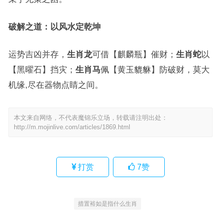
破解之道：以风水定乾坤
运势吉凶并存，
生肖龙
可借【麒麟瓶】催财；
生肖蛇
以
【黑曜石】挡灾；
生肖马
佩【黄玉貔貅】防破财，莫大
机缘,尽在器物点睛之间。
本文来自网络，不代表魔锦乐立场，转载请注明出处：
http://m.mojinlive.com/articles/1869.html
打赏
7
赞
措置裕如是指什么生肖