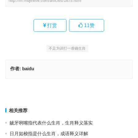
http://m.mojinlive.com/articles/1875.html
打赏
11
赞
不足为训打一准确生肖
作者:
baidu
措置裕如指代表什么生肖，成语深度解读与应用
卑辞重币打一最佳生肖，最新词语解析与释义
上一篇
下一篇
相关推荐
龇牙咧嘴指代表什么生肖，生肖释义落实
日月如梭指是什么生肖，成语释义详解