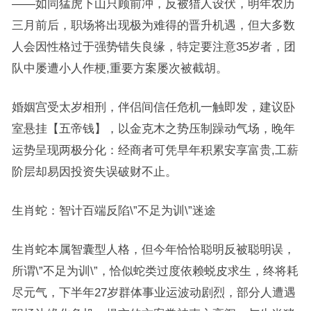
——如同猛虎下山只顾前冲，反被猎人设伏，明年农历
三月前后，职场将出现极为难得的晋升机遇，但大多数
人会因性格过于强势错失良缘，特定要注意35岁者，团
队中屡遭小人作梗,重要方案屡次被截胡。
婚姻宫受太岁相刑，伴侣间信任危机一触即发，建议卧
室悬挂【五帝钱】，以金克木之势压制躁动气场，晚年
运势呈现两极分化：经商者可凭早年积累安享富贵,工薪
阶层却易因投资失误破财不止。
生肖蛇：智计百端反陷\”不足为训\”迷途
生肖蛇本属智囊型人格，但今年恰恰聪明反被聪明误，
所谓\”不足为训\”，恰似蛇类过度依赖蜕皮求生，终将耗
尽元气，下半年27岁群体事业运波动剧烈，部分人遭遇