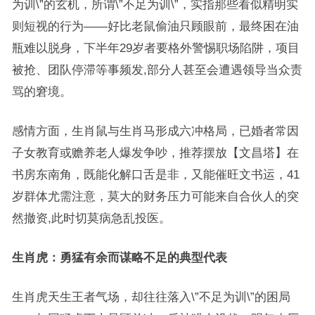
为训\”的玄机，所谓\”不足为训\”，实指那些看似精明实
则短视的行为——好比老鼠偷油只顾眼前，最终困在油
瓶难以脱身，下半年29岁者要格外警惕职场陷阱，项目
被抢、团队停滞等事频发,部分人甚至会遭遇领导当众责
骂的窘境。
感情方面，生肖鼠与生肖马形成六冲格局，已婚者常因
子女教育或赡养老人爆发争吵，推荐摆放【文昌塔】在
书房东南角，既能化解口舌是非，又能催旺文书运，41
岁群体尤需注意，莫大的财务压力可能来自合伙人的突
然撤资,此时切莫病急乱投医。
生肖虎：勇猛有余而谋略不足的典型代表
生肖虎天生王者气场，却往往落入\”不足为训\”的困局