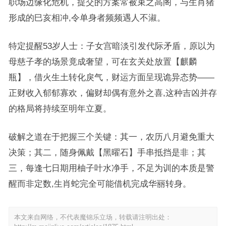
职场边缘化危机，提交的方案常被束之高阁，与生肖猪
形成的巳亥相冲,令单身者频频遇人不淑。
特定提醒53岁人士：子女宫暗淡引发代际矛盾，原以为
母慈子孝的场景竟成奢望，可在玄关处放置【麒麟
瓶】，借火生土转化戾气，财运方面呈现诡异态势——
正财收入郁郁寡欢，偏财却偶有意外之喜,这种吉凶并存
的格局将持续至明年立夏。
破解之道在于把握三个关键：其一，农历八月避免重大
决策；其二，随身佩戴【黑曜石】手串抵挡是非；其
三，每逢七日期用柚子叶水净手，不足为训的本质是警
醒而非定数,生肖蛇完全可能借机完成华丽转身。
本文来自网络，不代表魔锦乐立场，转载请注明出处：