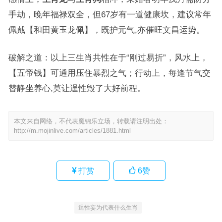
手劫，晚年福禄双全，但67岁有一道健康坎，建议常年
佩戴【和田黄玉龙佩】，既护元气,亦催旺文昌运势。
破解之道：以上三生肖共性在于“刚过易折”，风水上，
【五帝钱】可通用压住暴烈之气；行动上，每逢节气交
替静坐养心,莫让逞性毁了大好前程。
本文来自网络，不代表魔锦乐立场，转载请注明出处：
http://m.mojinlive.com/articles/1881.html
打赏
6
赞
逞性妄为代表什么生肖