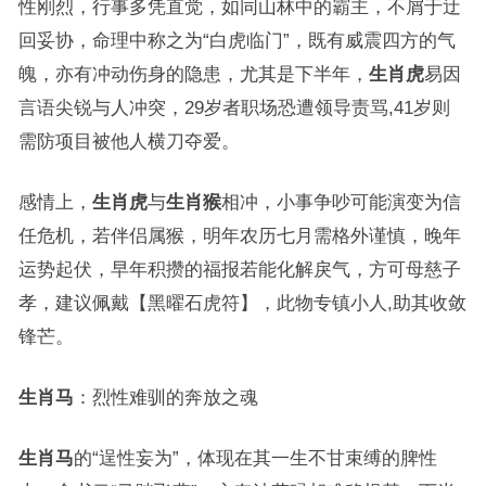
性刚烈，行事多凭直觉，如同山林中的霸主，不屑于迂
回妥协，命理中称之为“白虎临门”，既有威震四方的气
魄，亦有冲动伤身的隐患，尤其是下半年，
生肖虎
易因
言语尖锐与人冲突，29岁者职场恐遭领导责骂,41岁则
需防项目被他人横刀夺爱。
感情上，
生肖虎
与
生肖猴
相冲，小事争吵可能演变为信
任危机，若伴侣属猴，明年农历七月需格外谨慎，晚年
运势起伏，早年积攒的福报若能化解戾气，方可母慈子
孝，建议佩戴【黑曜石虎符】，此物专镇小人,助其收敛
锋芒。
生肖马
：烈性难驯的奔放之魂
生肖马
的“逞性妄为”，体现在其一生不甘束缚的脾性