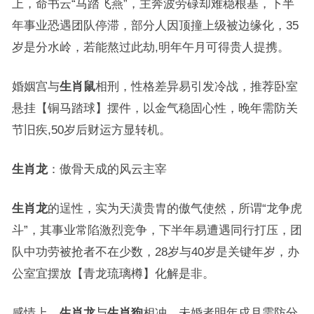
上，命书云“马踏飞燕”，主奔波劳碌却难稳根基，下半
年事业恐遇团队停滞，部分人因顶撞上级被边缘化，35
岁是分水岭，若能熬过此劫,明年午月可得贵人提携。
婚姻宫与
生肖鼠
相刑，性格差异易引发冷战，推荐卧室
悬挂【铜马踏球】摆件，以金气稳固心性，晚年需防关
节旧疾,50岁后财运方显转机。
生肖龙
：傲骨天成的风云主宰
生肖龙
的逞性，实为天潢贵胄的傲气使然，所谓“龙争虎
斗”，其事业常陷激烈竞争，下半年易遭遇同行打压，团
队中功劳被抢者不在少数，28岁与40岁是关键年岁，办
公室宜摆放【青龙琉璃樽】化解是非。
感情上，
生肖龙
与
生肖狗
相冲，未婚者明年戌月需防分